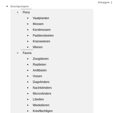
Inloggen
|
Soortgroepen
Flora
Vaatplanten
Mossen
Korstmossen
Paddenstoelen
Kranswieren
Wieren
Fauna
Zoogdieren
Reptielen
Amfibieën
Vissen
Dagvlinders
Nachtvlinders
Microvlinders
Libellen
Weekdieren
Kreeftachtigen