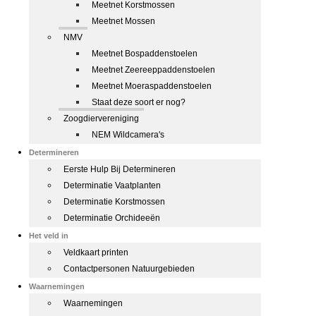
Meetnet Korstmossen
Meetnet Mossen
NMV
Meetnet Bospaddenstoelen
Meetnet Zeereeppaddenstoelen
Meetnet Moeraspaddenstoelen
Staat deze soort er nog?
Zoogdiervereniging
NEM Wildcamera's
Determineren
Eerste Hulp Bij Determineren
Determinatie Vaatplanten
Determinatie Korstmossen
Determinatie Orchideeën
Het veld in
Veldkaart printen
Contactpersonen Natuurgebieden
Waarnemingen
Waarnemingen