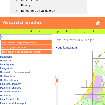
Over deze site
Privacy
Beheerders en validatoren
Verspreidingsatlas
a
b
c
d
e
f
g
h
i
j
k
l
Rubus surrectus
K. Meijer
toon wetenschappelijke namen
verberg synoniemen
Hoge kantbraam
toon alleen geaccepteerde namen
Haagbeuk
Haagbraam
Haagliguster
Haagwinde
Haagwinde × Gestreepte winde
Haakhaagbraam
Haakkoepelbraam
Haakpaardebloem
Haaksterrenkroos
Haaksterrenkroos s.s.
Haarbraam
Haarfonteinkruid
Haarlems klokkenspel