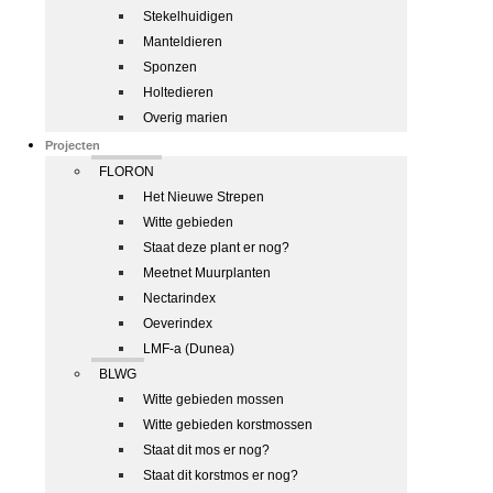
Stekelhuidigen
Manteldieren
Sponzen
Holtedieren
Overig marien
Projecten
FLORON
Het Nieuwe Strepen
Witte gebieden
Staat deze plant er nog?
Meetnet Muurplanten
Nectarindex
Oeverindex
LMF-a (Dunea)
BLWG
Witte gebieden mossen
Witte gebieden korstmossen
Staat dit mos er nog?
Staat dit korstmos er nog?