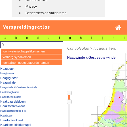
Over deze site
Privacy
Beheerders en validatoren
Verspreidingsatlas
a
b
c
d
e
f
g
h
i
j
k
l
Convolvulus
×
lucanus
Ten.
toon wetenschappelijke namen
verberg synoniemen
Haagwinde x Gestreepte winde
toon alleen geaccepteerde namen
Haagbeuk
Haagbraam
Haagliguster
Haagwinde
Haagwinde × Gestreepte winde
Haakhaagbraam
Haakkoepelbraam
Haakpaardebloem
Haaksterrenkroos
Haaksterrenkroos s.s.
Haarbraam
Haarfonteinkruid
Haarlems klokkenspel