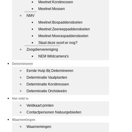
Meetnet Korstmossen
Meetnet Mossen
NMV
Meetnet Bospaddenstoelen
Meetnet Zeereeppaddenstoelen
Meetnet Moeraspaddenstoelen
Staat deze soort er nog?
Zoogdiervereniging
NEM Wildcamera's
Determineren
Eerste Hulp Bij Determineren
Determinatie Vaatplanten
Determinatie Korstmossen
Determinatie Orchideeën
Het veld in
Veldkaart printen
Contactpersonen Natuurgebieden
Waarnemingen
Waarnemingen