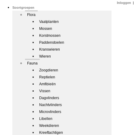
Inloggen
|
Soortgroepen
Flora
Vaatplanten
Mossen
Korstmossen
Paddenstoelen
Kranswieren
Wieren
Fauna
Zoogdieren
Reptielen
Amfibieën
Vissen
Dagvlinders
Nachtvlinders
Microvlinders
Libellen
Weekdieren
Kreeftachtigen