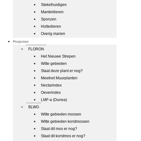
Stekelhuidigen
Manteldieren
Sponzen
Holtedieren
Overig marien
Projecten
FLORON
Het Nieuwe Strepen
Witte gebieden
Staat deze plant er nog?
Meetnet Muurplanten
Nectarindex
Oeverindex
LMF-a (Dunea)
BLWG
Witte gebieden mossen
Witte gebieden korstmossen
Staat dit mos er nog?
Staat dit korstmos er nog?