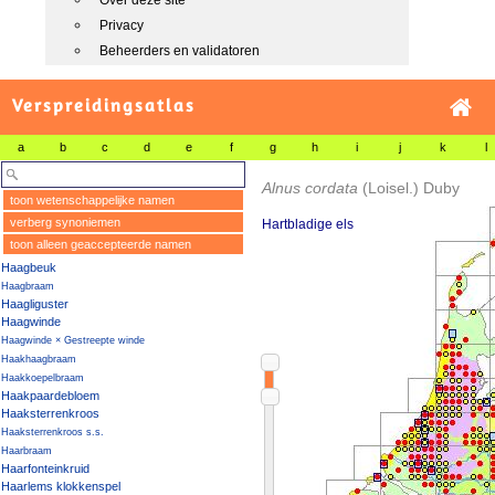
Over deze site
Privacy
Beheerders en validatoren
Verspreidingsatlas
a
b
c
d
e
f
g
h
i
j
k
l
Alnus cordata
(Loisel.) Duby
toon wetenschappelijke namen
verberg synoniemen
Hartbladige els
toon alleen geaccepteerde namen
Haagbeuk
Haagbraam
Haagliguster
Haagwinde
Haagwinde × Gestreepte winde
Haakhaagbraam
Haakkoepelbraam
Haakpaardebloem
Haaksterrenkroos
Haaksterrenkroos s.s.
Haarbraam
Haarfonteinkruid
Haarlems klokkenspel