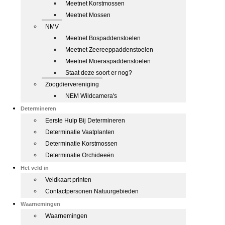
Meetnet Korstmossen
Meetnet Mossen
NMV
Meetnet Bospaddenstoelen
Meetnet Zeereeppaddenstoelen
Meetnet Moeraspaddenstoelen
Staat deze soort er nog?
Zoogdiervereniging
NEM Wildcamera's
Determineren
Eerste Hulp Bij Determineren
Determinatie Vaatplanten
Determinatie Korstmossen
Determinatie Orchideeën
Het veld in
Veldkaart printen
Contactpersonen Natuurgebieden
Waarnemingen
Waarnemingen