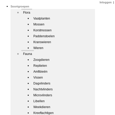
Inloggen
|
Soortgroepen
Flora
Vaatplanten
Mossen
Korstmossen
Paddenstoelen
Kranswieren
Wieren
Fauna
Zoogdieren
Reptielen
Amfibieën
Vissen
Dagvlinders
Nachtvlinders
Microvlinders
Libellen
Weekdieren
Kreeftachtigen