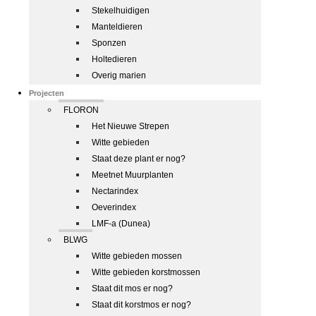
Stekelhuidigen
Manteldieren
Sponzen
Holtedieren
Overig marien
Projecten
FLORON
Het Nieuwe Strepen
Witte gebieden
Staat deze plant er nog?
Meetnet Muurplanten
Nectarindex
Oeverindex
LMF-a (Dunea)
BLWG
Witte gebieden mossen
Witte gebieden korstmossen
Staat dit mos er nog?
Staat dit korstmos er nog?