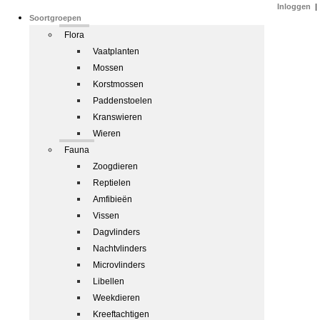
Inloggen
|
Soortgroepen
Flora
Vaatplanten
Mossen
Korstmossen
Paddenstoelen
Kranswieren
Wieren
Fauna
Zoogdieren
Reptielen
Amfibieën
Vissen
Dagvlinders
Nachtvlinders
Microvlinders
Libellen
Weekdieren
Kreeftachtigen