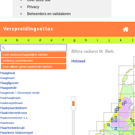
Over deze site
Privacy
Beheerders en validatoren
Verspreidingsatlas
a
b
c
d
e
f
g
h
i
j
k
l
Bifora radians
M. Bieb.
toon wetenschappelijke namen
verberg synoniemen
Holzaad
toon alleen geaccepteerde namen
Haagbeuk
Haagbraam
Haagliguster
Haagwinde
Haagwinde × Gestreepte winde
Haakhaagbraam
Haakkoepelbraam
Haakpaardebloem
Haaksterrenkroos
Haaksterrenkroos s.s.
Haarbraam
Haarfonteinkruid
Haarlems klokkenspel