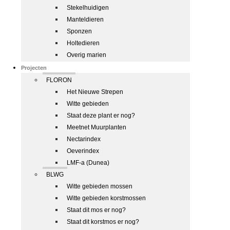
Stekelhuidigen
Manteldieren
Sponzen
Holtedieren
Overig marien
Projecten
FLORON
Het Nieuwe Strepen
Witte gebieden
Staat deze plant er nog?
Meetnet Muurplanten
Nectarindex
Oeverindex
LMF-a (Dunea)
BLWG
Witte gebieden mossen
Witte gebieden korstmossen
Staat dit mos er nog?
Staat dit korstmos er nog?