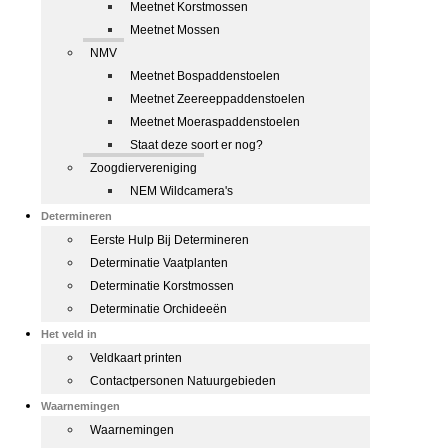
Meetnet Korstmossen
Meetnet Mossen
NMV
Meetnet Bospaddenstoelen
Meetnet Zeereeppaddenstoelen
Meetnet Moeraspaddenstoelen
Staat deze soort er nog?
Zoogdiervereniging
NEM Wildcamera's
Determineren
Eerste Hulp Bij Determineren
Determinatie Vaatplanten
Determinatie Korstmossen
Determinatie Orchideeën
Het veld in
Veldkaart printen
Contactpersonen Natuurgebieden
Waarnemingen
Waarnemingen