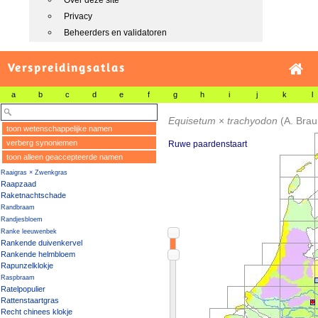
Over deze site
Privacy
Beheerders en validatoren
Verspreidingsatlas
a
b
c
d
e
f
g
h
i
j
k
l
Equisetum
×
trachyodon
(A. Bra
toon wetenschappelijke namen
verberg synoniemen
Ruwe paardenstaart
toon alleen geaccepteerde namen
Raaigras × Zwenkgras
Raapzaad
Raketnachtschade
Randbraam
Randjesbloem
Ranke leeuwenbek
Rankende duivenkervel
Rankende helmbloem
Rapunzelklokje
Raspbraam
Ratelpopulier
Rattenstaartgras
Recht chinees klokje