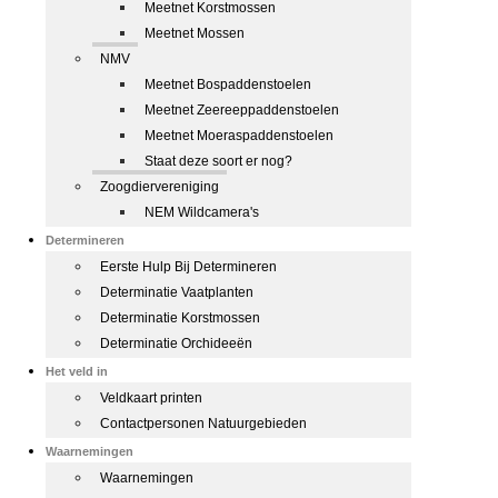
Meetnet Korstmossen
Meetnet Mossen
NMV
Meetnet Bospaddenstoelen
Meetnet Zeereeppaddenstoelen
Meetnet Moeraspaddenstoelen
Staat deze soort er nog?
Zoogdiervereniging
NEM Wildcamera's
Determineren
Eerste Hulp Bij Determineren
Determinatie Vaatplanten
Determinatie Korstmossen
Determinatie Orchideeën
Het veld in
Veldkaart printen
Contactpersonen Natuurgebieden
Waarnemingen
Waarnemingen