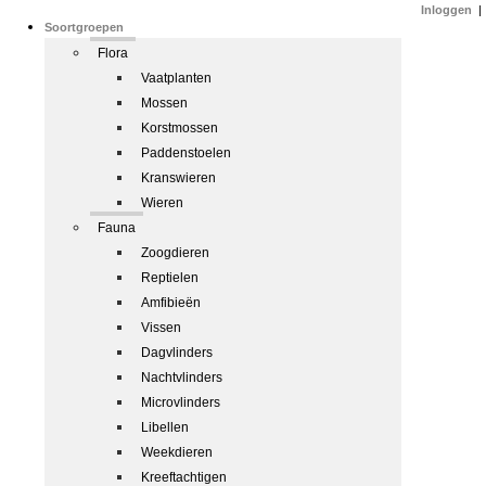
Inloggen
|
Soortgroepen
Flora
Vaatplanten
Mossen
Korstmossen
Paddenstoelen
Kranswieren
Wieren
Fauna
Zoogdieren
Reptielen
Amfibieën
Vissen
Dagvlinders
Nachtvlinders
Microvlinders
Libellen
Weekdieren
Kreeftachtigen