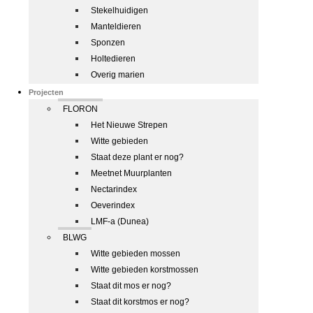
Stekelhuidigen
Manteldieren
Sponzen
Holtedieren
Overig marien
Projecten
FLORON
Het Nieuwe Strepen
Witte gebieden
Staat deze plant er nog?
Meetnet Muurplanten
Nectarindex
Oeverindex
LMF-a (Dunea)
BLWG
Witte gebieden mossen
Witte gebieden korstmossen
Staat dit mos er nog?
Staat dit korstmos er nog?