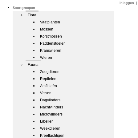
Inloggen
|
Soortgroepen
Flora
Vaatplanten
Mossen
Korstmossen
Paddenstoelen
Kranswieren
Wieren
Fauna
Zoogdieren
Reptielen
Amfibieën
Vissen
Dagvlinders
Nachtvlinders
Microvlinders
Libellen
Weekdieren
Kreeftachtigen