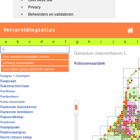
Over deze site
Privacy
Beheerders en validatoren
Verspreidingsatlas
a
b
c
d
e
f
g
h
i
j
k
l
Geranium macrorrhizum
L.
toon wetenschappelijke namen
verberg synoniemen
Rotsooievaarsbek
toon alleen geaccepteerde namen
Raaigras × Zwenkgras
Raapzaad
Raketnachtschade
Randbraam
Randjesbloem
Ranke leeuwenbek
Rankende duivenkervel
Rankende helmbloem
Rapunzelklokje
Raspbraam
Ratelpopulier
Rattenstaartgras
Recht chinees klokje