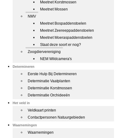
Meetnet Korstmossen
Meetnet Mossen
NMV
Meetnet Bospaddenstoelen
Meetnet Zeereeppaddenstoelen
Meetnet Moeraspaddenstoelen
Staat deze soort er nog?
Zoogdiervereniging
NEM Wildcamera's
Determineren
Eerste Hulp Bij Determineren
Determinatie Vaatplanten
Determinatie Korstmossen
Determinatie Orchideeën
Het veld in
Veldkaart printen
Contactpersonen Natuurgebieden
Waarnemingen
Waarnemingen