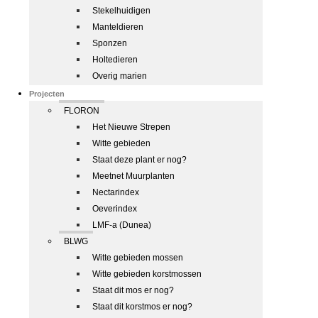
Stekelhuidigen
Manteldieren
Sponzen
Holtedieren
Overig marien
Projecten
FLORON
Het Nieuwe Strepen
Witte gebieden
Staat deze plant er nog?
Meetnet Muurplanten
Nectarindex
Oeverindex
LMF-a (Dunea)
BLWG
Witte gebieden mossen
Witte gebieden korstmossen
Staat dit mos er nog?
Staat dit korstmos er nog?