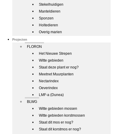
Stekelhuidigen
Manteldieren
Sponzen
Holtedieren
Overig marien
Projecten
FLORON
Het Nieuwe Strepen
Witte gebieden
Staat deze plant er nog?
Meetnet Muurplanten
Nectarindex
Oeverindex
LMF-a (Dunea)
BLWG
Witte gebieden mossen
Witte gebieden korstmossen
Staat dit mos er nog?
Staat dit korstmos er nog?