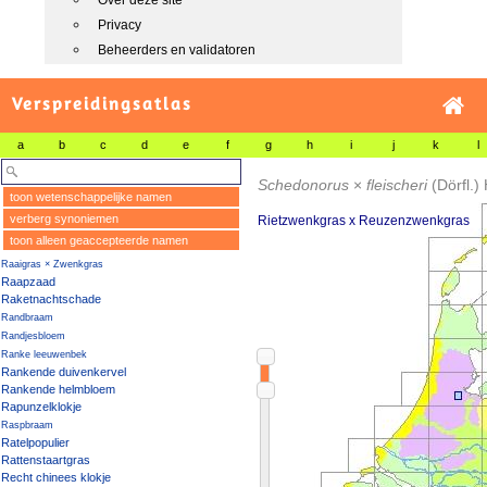
Over deze site
Privacy
Beheerders en validatoren
Verspreidingsatlas
a
b
c
d
e
f
g
h
i
j
k
l
Schedonorus
×
fleischeri
(Dörfl.)
toon wetenschappelijke namen
verberg synoniemen
Rietzwenkgras x Reuzenzwenkgras
toon alleen geaccepteerde namen
Raaigras × Zwenkgras
Raapzaad
Raketnachtschade
Randbraam
Randjesbloem
Ranke leeuwenbek
Rankende duivenkervel
Rankende helmbloem
Rapunzelklokje
Raspbraam
Ratelpopulier
Rattenstaartgras
Recht chinees klokje