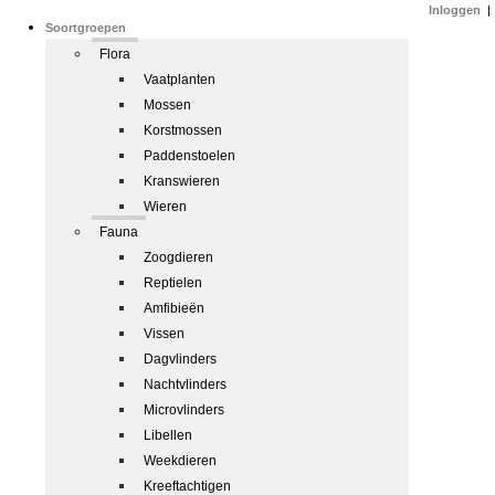
Inloggen
|
Soortgroepen
Flora
Vaatplanten
Mossen
Korstmossen
Paddenstoelen
Kranswieren
Wieren
Fauna
Zoogdieren
Reptielen
Amfibieën
Vissen
Dagvlinders
Nachtvlinders
Microvlinders
Libellen
Weekdieren
Kreeftachtigen