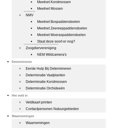
Meetnet Korstmossen
Meetnet Mossen
NMV
Meetnet Bospaddenstoelen
Meetnet Zeereeppaddenstoelen
Meetnet Moeraspaddenstoelen
Staat deze soort er nog?
Zoogdiervereniging
NEM Wildcamera's
Determineren
Eerste Hulp Bij Determineren
Determinatie Vaatplanten
Determinatie Korstmossen
Determinatie Orchideeën
Het veld in
Veldkaart printen
Contactpersonen Natuurgebieden
Waarnemingen
Waarnemingen