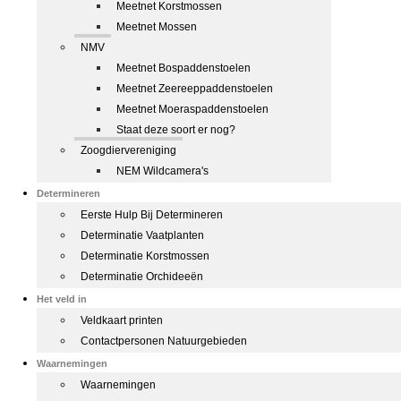
Meetnet Korstmossen
Meetnet Mossen
NMV
Meetnet Bospaddenstoelen
Meetnet Zeereeppaddenstoelen
Meetnet Moeraspaddenstoelen
Staat deze soort er nog?
Zoogdiervereniging
NEM Wildcamera's
Determineren
Eerste Hulp Bij Determineren
Determinatie Vaatplanten
Determinatie Korstmossen
Determinatie Orchideeën
Het veld in
Veldkaart printen
Contactpersonen Natuurgebieden
Waarnemingen
Waarnemingen