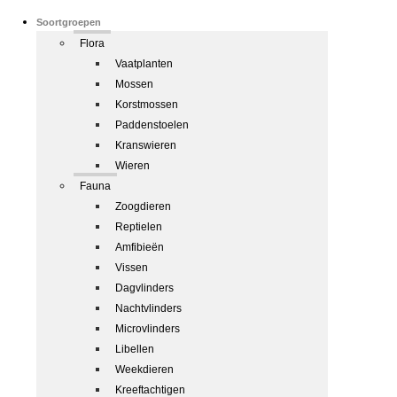
Soortgroepen
Flora
Vaatplanten
Mossen
Korstmossen
Paddenstoelen
Kranswieren
Wieren
Fauna
Zoogdieren
Reptielen
Amfibieën
Vissen
Dagvlinders
Nachtvlinders
Microvlinders
Libellen
Weekdieren
Kreeftachtigen