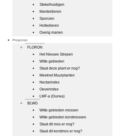
Stekelhuidigen
Manteldieren
Sponzen
Holtedieren
Overig marien
Projecten
FLORON
Het Nieuwe Strepen
Witte gebieden
Staat deze plant er nog?
Meetnet Muurplanten
Nectarindex
Oeverindex
LMF-a (Dunea)
BLWG
Witte gebieden mossen
Witte gebieden korstmossen
Staat dit mos er nog?
Staat dit korstmos er nog?