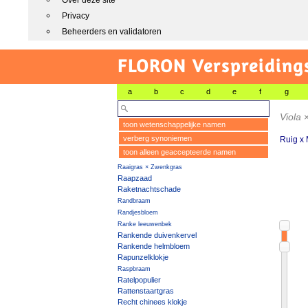
Over deze site
Privacy
Beheerders en validatoren
FLORON Verspreiding
a
b
c
d
e
f
g
Viola
toon wetenschappelijke namen
verberg synoniemen
Ruig x 
toon alleen geaccepteerde namen
Raaigras × Zwenkgras
Raapzaad
Raketnachtschade
Randbraam
Randjesbloem
Ranke leeuwenbek
Rankende duivenkervel
Rankende helmbloem
Rapunzelklokje
Raspbraam
Ratelpopulier
Rattenstaartgras
Recht chinees klokje