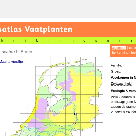
satlas Vaatplanten
h
i
j
k
l
m
n
o
p
q
r
s
algemeen
|
ecol
×
scabra
F. Braun
herkenning
|
fee
Maarts viooltje
Familie:
Groep:
Voorkomen in N
Zeldzaamheid:
Ecologie & vers
Viola x scabra is
en draagt geen N
tussen de stamoud
omgeving van dez