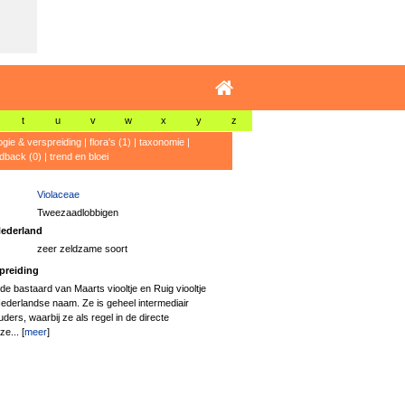
t
u
v
w
x
y
z
ogie & verspreiding
|
flora's (1)
|
taxonomie
|
dback (0)
|
trend en bloei
Violaceae
Tweezaadlobbigen
ederland
zeer zeldzame soort
preiding
 de bastaard van Maarts viooltje en Ruig viooltje
ederlandse naam. Ze is geheel intermediair
ers, waarbij ze als regel in de directe
e... [
meer
]