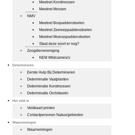
Meetnet Korstmossen
Meetnet Mossen
NMV
Meetnet Bospaddenstoelen
Meetnet Zeereeppaddenstoelen
Meetnet Moeraspaddenstoelen
Staat deze soort er nog?
Zoogdiervereniging
NEM Wildcamera's
Determineren
Eerste Hulp Bij Determineren
Determinatie Vaatplanten
Determinatie Korstmossen
Determinatie Orchideeën
Het veld in
Veldkaart printen
Contactpersonen Natuurgebieden
Waarnemingen
Waarnemingen