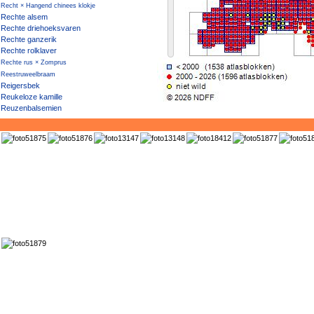
Recht × Hangend chinees klokje
Rechte alsem
Rechte driehoeksvaren
Rechte ganzerik
Rechte rolklaver
Rechte rus × Zomprus
Reestruweelbraam
Reigersbek
Reukeloze kamille
Reuzenbalsemien
Reuzenberenklauw
Reuzenkalebas
Reuzenklaproos
Reuzenlevensboom
Reuzenmargriet
Reuzenpaardenstaart
Reuzenwespenorchis
Reuzenzilverspar
Reuzenzwenkgras
Ribbelbies
Ribbelzegge
Ridderzuring
Ridderzuring subsp. obtusifolius
Ridderzuring subsp. transiens
Riempjes
Riet
Rietgras
Rietorchis