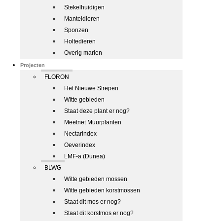
Stekelhuidigen
Manteldieren
Sponzen
Holtedieren
Overig marien
Projecten
FLORON
Het Nieuwe Strepen
Witte gebieden
Staat deze plant er nog?
Meetnet Muurplanten
Nectarindex
Oeverindex
LMF-a (Dunea)
BLWG
Witte gebieden mossen
Witte gebieden korstmossen
Staat dit mos er nog?
Staat dit korstmos er nog?