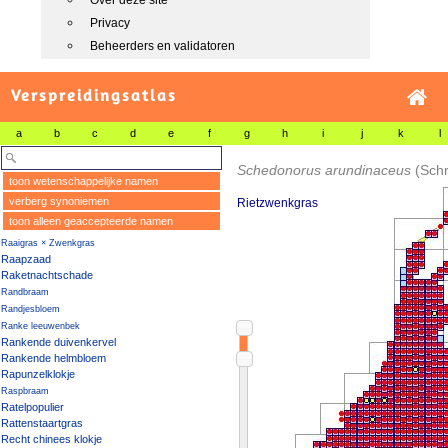
Over deze site
Privacy
Beheerders en validatoren
Verspreidingsatlas
a
b
c
d
e
f
g
h
i
j
k
l
Schedonorus arundinaceus
(Sch
toon wetenschappelijke namen
verberg synoniemen
Rietzwenkgras
toon alleen geaccepteerde namen
Raaigras × Zwenkgras
Raapzaad
Raketnachtschade
Randbraam
Randjesbloem
Ranke leeuwenbek
Rankende duivenkervel
Rankende helmbloem
Rapunzelklokje
Raspbraam
Ratelpopulier
Rattenstaartgras
Recht chinees klokje