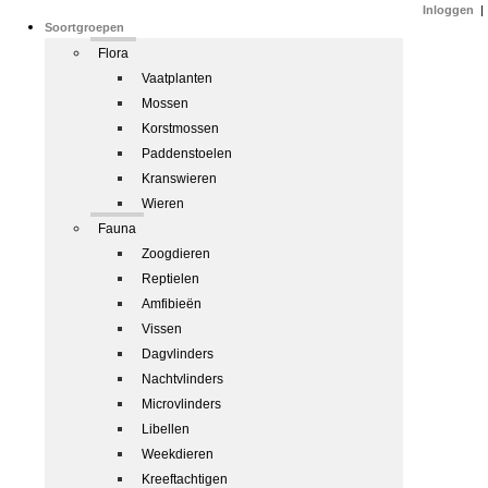
Inloggen
|
Soortgroepen
Flora
Vaatplanten
Mossen
Korstmossen
Paddenstoelen
Kranswieren
Wieren
Fauna
Zoogdieren
Reptielen
Amfibieën
Vissen
Dagvlinders
Nachtvlinders
Microvlinders
Libellen
Weekdieren
Kreeftachtigen