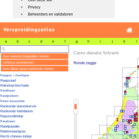
Over deze site
Privacy
Beheerders en validatoren
Verspreidingsatlas
a
b
c
d
e
f
g
h
i
j
k
l
Carex diandra
Schrank
toon wetenschappelijke namen
verberg synoniemen
Ronde zegge
toon alleen geaccepteerde namen
Raaigras × Zwenkgras
Raapzaad
Raketnachtschade
Randbraam
Randjesbloem
Ranke leeuwenbek
Rankende duivenkervel
Rankende helmbloem
Rapunzelklokje
Raspbraam
Ratelpopulier
Rattenstaartgras
Recht chinees klokje