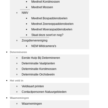
Meetnet Korstmossen
Meetnet Mossen
NMV
Meetnet Bospaddenstoelen
Meetnet Zeereeppaddenstoelen
Meetnet Moeraspaddenstoelen
Staat deze soort er nog?
Zoogdiervereniging
NEM Wildcamera's
Determineren
Eerste Hulp Bij Determineren
Determinatie Vaatplanten
Determinatie Korstmossen
Determinatie Orchideeën
Het veld in
Veldkaart printen
Contactpersonen Natuurgebieden
Waarnemingen
Waarnemingen