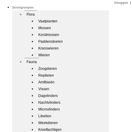
Inloggen
|
Soortgroepen
Flora
Vaatplanten
Mossen
Korstmossen
Paddenstoelen
Kranswieren
Wieren
Fauna
Zoogdieren
Reptielen
Amfibieën
Vissen
Dagvlinders
Nachtvlinders
Microvlinders
Libellen
Weekdieren
Kreeftachtigen