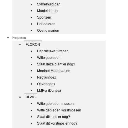
Stekelhuidigen
Manteldieren
Sponzen
Holtedieren
Overig marien
Projecten
FLORON
Het Nieuwe Strepen
Witte gebieden
Staat deze plant er nog?
Meetnet Muurplanten
Nectarindex
Oeverindex
LMF-a (Dunea)
BLWG
Witte gebieden mossen
Witte gebieden korstmossen
Staat dit mos er nog?
Staat dit korstmos er nog?