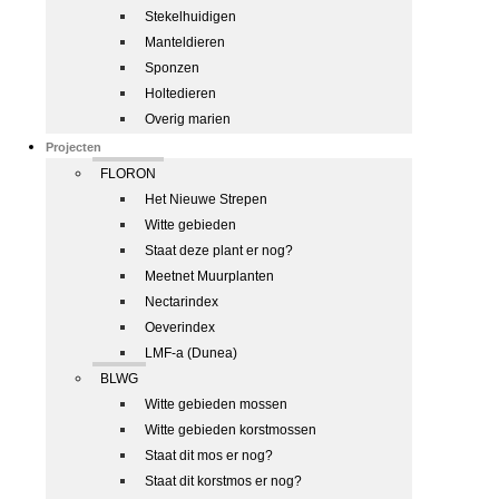
Stekelhuidigen
Manteldieren
Sponzen
Holtedieren
Overig marien
Projecten
FLORON
Het Nieuwe Strepen
Witte gebieden
Staat deze plant er nog?
Meetnet Muurplanten
Nectarindex
Oeverindex
LMF-a (Dunea)
BLWG
Witte gebieden mossen
Witte gebieden korstmossen
Staat dit mos er nog?
Staat dit korstmos er nog?