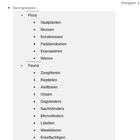
Inloggen
|
Soortgroepen
Flora
Vaatplanten
Mossen
Korstmossen
Paddenstoelen
Kranswieren
Wieren
Fauna
Zoogdieren
Reptielen
Amfibieën
Vissen
Dagvlinders
Nachtvlinders
Microvlinders
Libellen
Weekdieren
Kreeftachtigen