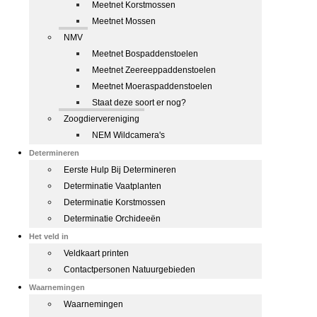
Meetnet Korstmossen
Meetnet Mossen
NMV
Meetnet Bospaddenstoelen
Meetnet Zeereeppaddenstoelen
Meetnet Moeraspaddenstoelen
Staat deze soort er nog?
Zoogdiervereniging
NEM Wildcamera's
Determineren
Eerste Hulp Bij Determineren
Determinatie Vaatplanten
Determinatie Korstmossen
Determinatie Orchideeën
Het veld in
Veldkaart printen
Contactpersonen Natuurgebieden
Waarnemingen
Waarnemingen