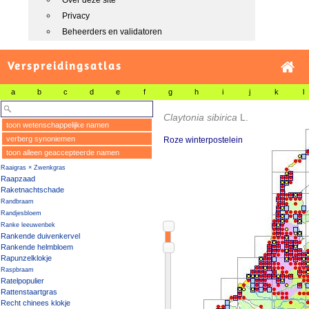
Over deze site
Privacy
Beheerders en validatoren
Verspreidingsatlas
a
b
c
d
e
f
g
h
i
j
k
l
Claytonia sibirica
L.
toon wetenschappelijke namen
verberg synoniemen
Roze winterpostelein
toon alleen geaccepteerde namen
Raaigras × Zwenkgras
Raapzaad
Raketnachtschade
Randbraam
Randjesbloem
Ranke leeuwenbek
Rankende duivenkervel
Rankende helmbloem
Rapunzelklokje
Raspbraam
Ratelpopulier
Rattenstaartgras
Recht chinees klokje