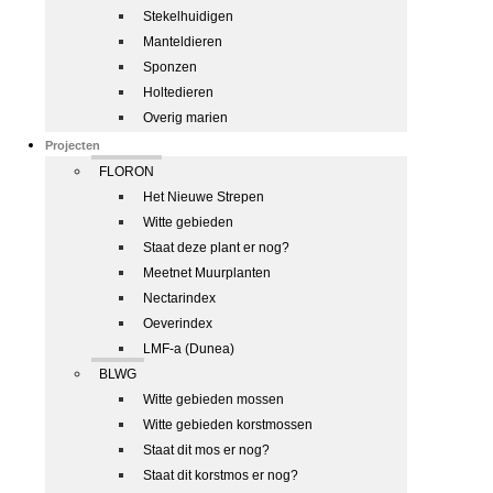
Stekelhuidigen
Manteldieren
Sponzen
Holtedieren
Overig marien
Projecten
FLORON
Het Nieuwe Strepen
Witte gebieden
Staat deze plant er nog?
Meetnet Muurplanten
Nectarindex
Oeverindex
LMF-a (Dunea)
BLWG
Witte gebieden mossen
Witte gebieden korstmossen
Staat dit mos er nog?
Staat dit korstmos er nog?