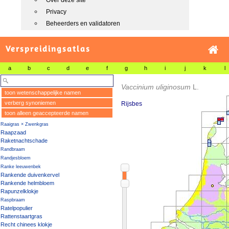
Over deze site
Privacy
Beheerders en validatoren
Verspreidingsatlas
a
b
c
d
e
f
g
h
i
j
k
l
Vaccinium uliginosum
L.
toon wetenschappelijke namen
verberg synoniemen
Rijsbes
toon alleen geaccepteerde namen
Raaigras × Zwenkgras
Raapzaad
Raketnachtschade
Randbraam
Randjesbloem
Ranke leeuwenbek
Rankende duivenkervel
Rankende helmbloem
Rapunzelklokje
Raspbraam
Ratelpopulier
Rattenstaartgras
Recht chinees klokje