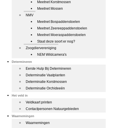
Meetnet Korstmossen
Meetnet Mossen
NMV
Meetnet Bospaddenstoelen
Meetnet Zeereeppaddenstoelen
Meetnet Moeraspaddenstoelen
Staat deze soort er nog?
Zoogdiervereniging
NEM Wildcamera's
Determineren
Eerste Hulp Bij Determineren
Determinatie Vaatplanten
Determinatie Korstmossen
Determinatie Orchideeën
Het veld in
Veldkaart printen
Contactpersonen Natuurgebieden
Waarnemingen
Waarnemingen