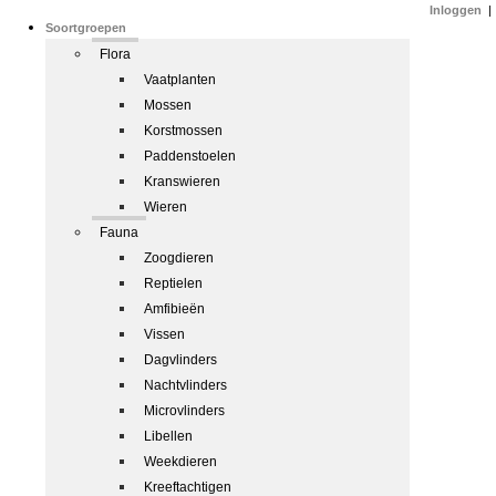
Inloggen
|
Soortgroepen
Flora
Vaatplanten
Mossen
Korstmossen
Paddenstoelen
Kranswieren
Wieren
Fauna
Zoogdieren
Reptielen
Amfibieën
Vissen
Dagvlinders
Nachtvlinders
Microvlinders
Libellen
Weekdieren
Kreeftachtigen