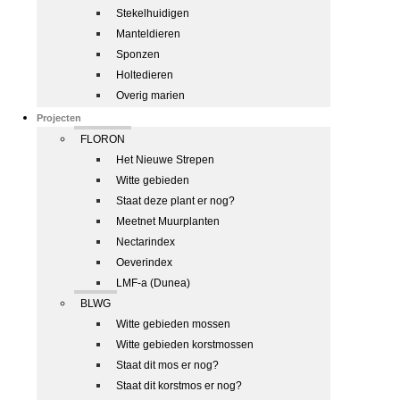
Stekelhuidigen
Manteldieren
Sponzen
Holtedieren
Overig marien
Projecten
FLORON
Het Nieuwe Strepen
Witte gebieden
Staat deze plant er nog?
Meetnet Muurplanten
Nectarindex
Oeverindex
LMF-a (Dunea)
BLWG
Witte gebieden mossen
Witte gebieden korstmossen
Staat dit mos er nog?
Staat dit korstmos er nog?