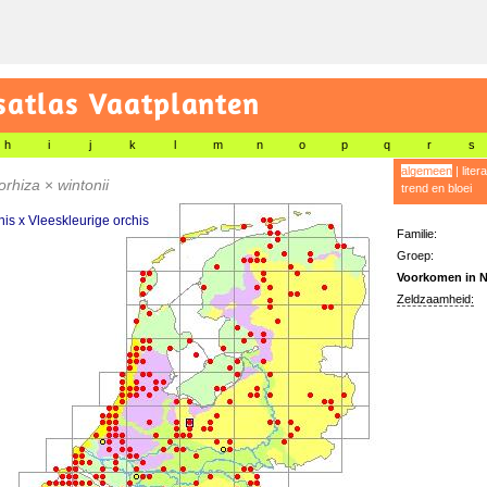
satlas Vaatplanten
h
i
j
k
l
m
n
o
p
q
r
s
algemeen
|
liter
orhiza
×
wintonii
trend en bloei
his x Vleeskleurige orchis
Familie:
Groep:
Voorkomen in N
Zeldzaamheid: