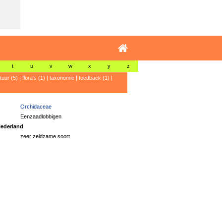
t
u
v
w
x
y
z
atuur (5)
|
flora's (1)
|
taxonomie
|
feedback (1)
|
Orchidaceae
Eenzaadlobbigen
ederland
zeer zeldzame soort