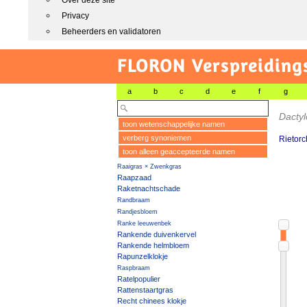
Over deze site
Privacy
Beheerders en validatoren
FLORON Verspreiding
a
b
c
d
e
f
g
Dactyl
toon wetenschappelijke namen
verberg synoniemen
Rietorc
toon alleen geaccepteerde namen
Raaigras × Zwenkgras
Raapzaad
Raketnachtschade
Randbraam
Randjesbloem
Ranke leeuwenbek
Rankende duivenkervel
Rankende helmbloem
Rapunzelklokje
Raspbraam
Ratelpopulier
Rattenstaartgras
Recht chinees klokje