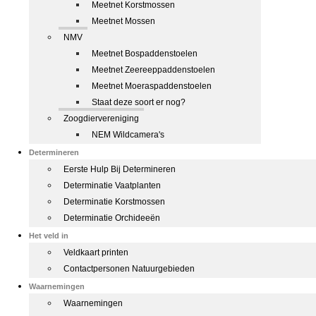
Meetnet Korstmossen
Meetnet Mossen
NMV
Meetnet Bospaddenstoelen
Meetnet Zeereeppaddenstoelen
Meetnet Moeraspaddenstoelen
Staat deze soort er nog?
Zoogdiervereniging
NEM Wildcamera's
Determineren
Eerste Hulp Bij Determineren
Determinatie Vaatplanten
Determinatie Korstmossen
Determinatie Orchideeën
Het veld in
Veldkaart printen
Contactpersonen Natuurgebieden
Waarnemingen
Waarnemingen