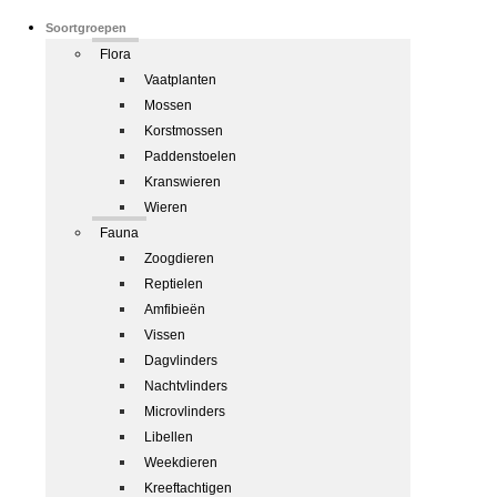
Soortgroepen
Flora
Vaatplanten
Mossen
Korstmossen
Paddenstoelen
Kranswieren
Wieren
Fauna
Zoogdieren
Reptielen
Amfibieën
Vissen
Dagvlinders
Nachtvlinders
Microvlinders
Libellen
Weekdieren
Kreeftachtigen