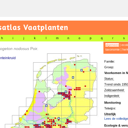
satlas Vaatplanten
h
i
j
k
l
m
n
o
p
q
r
s
algemeen
|
ecol
ogeton nodosus
Poir.
taxonomie
|
her
onteinkruid
Familie:
Groep:
Voorkomen in N
Status:
Trend sinds 1950
Zeldzaamheid:
Indigeniteit:
Monitoring
Telwijze:
Uiterlijk
Lees de volledige
Ecologie & vers