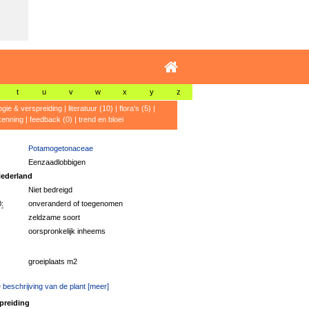
t
u
v
w
x
y
z
ogie & verspreiding
|
literatuur (10)
|
flora's (5)
|
kenning
|
feedback (0)
|
trend en bloei
Potamogetonaceae
Eenzaadlobbigen
ederland
Niet bedreigd
:
onveranderd of toegenomen
zeldzame soort
oorspronkelijk inheems
groeiplaats m2
 beschrijving van de plant [meer]
preiding