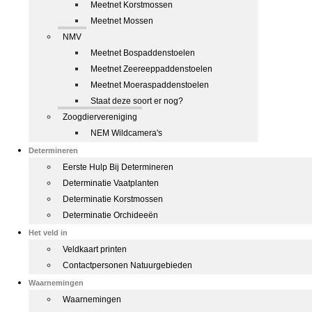
Meetnet Korstmossen
Meetnet Mossen
NMV
Meetnet Bospaddenstoelen
Meetnet Zeereeppaddenstoelen
Meetnet Moeraspaddenstoelen
Staat deze soort er nog?
Zoogdiervereniging
NEM Wildcamera's
Determineren
Eerste Hulp Bij Determineren
Determinatie Vaatplanten
Determinatie Korstmossen
Determinatie Orchideeën
Het veld in
Veldkaart printen
Contactpersonen Natuurgebieden
Waarnemingen
Waarnemingen