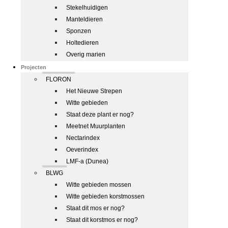
Stekelhuidigen
Manteldieren
Sponzen
Holtedieren
Overig marien
Projecten
FLORON
Het Nieuwe Strepen
Witte gebieden
Staat deze plant er nog?
Meetnet Muurplanten
Nectarindex
Oeverindex
LMF-a (Dunea)
BLWG
Witte gebieden mossen
Witte gebieden korstmossen
Staat dit mos er nog?
Staat dit korstmos er nog?