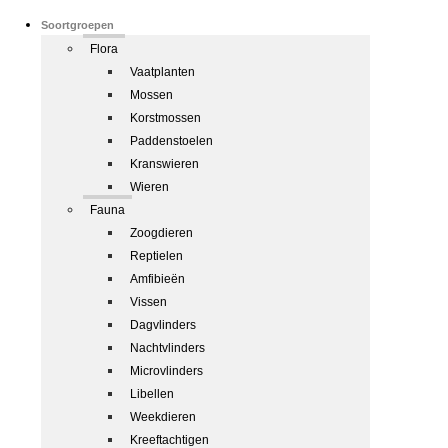
Soortgroepen
Flora
Vaatplanten
Mossen
Korstmossen
Paddenstoelen
Kranswieren
Wieren
Fauna
Zoogdieren
Reptielen
Amfibieën
Vissen
Dagvlinders
Nachtvlinders
Microvlinders
Libellen
Weekdieren
Kreeftachtigen