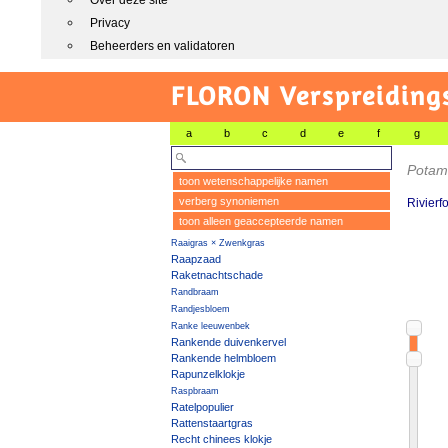
Over deze site
Privacy
Beheerders en validatoren
FLORON Verspreiding
a
b
c
d
e
f
g
Potam
toon wetenschappelijke namen
verberg synoniemen
Rivierf
toon alleen geaccepteerde namen
Raaigras × Zwenkgras
Raapzaad
Raketnachtschade
Randbraam
Randjesbloem
Ranke leeuwenbek
Rankende duivenkervel
Rankende helmbloem
Rapunzelklokje
Raspbraam
Ratelpopulier
Rattenstaartgras
Recht chinees klokje