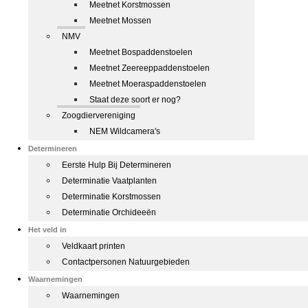
Meetnet Korstmossen
Meetnet Mossen
NMV
Meetnet Bospaddenstoelen
Meetnet Zeereeppaddenstoelen
Meetnet Moeraspaddenstoelen
Staat deze soort er nog?
Zoogdiervereniging
NEM Wildcamera's
Determineren
Eerste Hulp Bij Determineren
Determinatie Vaatplanten
Determinatie Korstmossen
Determinatie Orchideeën
Het veld in
Veldkaart printen
Contactpersonen Natuurgebieden
Waarnemingen
Waarnemingen