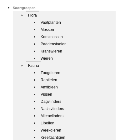
Soortgroepen
Flora
Vaatplanten
Mossen
Korstmossen
Paddenstoelen
Kranswieren
Wieren
Fauna
Zoogdieren
Reptielen
Amfibieën
Vissen
Dagvlinders
Nachtvlinders
Microvlinders
Libellen
Weekdieren
Kreeftachtigen