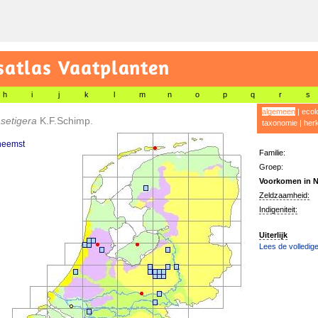
satlas Vaatplanten
h
i
j
k
l
m
n
o
p
q
r
s
algemeen
|
ecol
 setigera
K.F.Schimp.
taxonomie
|
her
heemst
Familie:
Groep:
Voorkomen in N
Zeldzaamheid:
Indigeniteit:
Uiterlijk
Lees de volledige