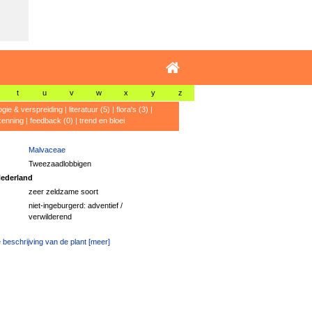
t
u
v
w
x
y
z
ogie & verspreiding
|
literatuur (5)
|
flora's (3)
|
kenning
|
feedback (0)
|
trend en bloei
Malvaceae
Tweezaadlobbigen
ederland
zeer zeldzame soort
niet-ingeburgerd: adventief /
verwilderend
 beschrijving van de plant [meer]