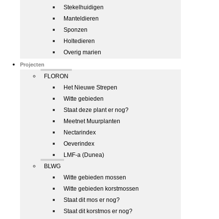
Stekelhuidigen
Manteldieren
Sponzen
Holtedieren
Overig marien
Projecten
FLORON
Het Nieuwe Strepen
Witte gebieden
Staat deze plant er nog?
Meetnet Muurplanten
Nectarindex
Oeverindex
LMF-a (Dunea)
BLWG
Witte gebieden mossen
Witte gebieden korstmossen
Staat dit mos er nog?
Staat dit korstmos er nog?