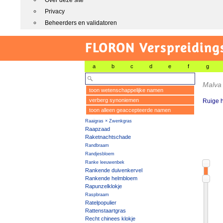
Over deze site
Privacy
Beheerders en validatoren
FLORON Verspreiding
a
b
c
d
e
f
g
Malva
toon wetenschappelijke namen
verberg synoniemen
Ruige 
toon alleen geaccepteerde namen
Raaigras × Zwenkgras
Raapzaad
Raketnachtschade
Randbraam
Randjesbloem
Ranke leeuwenbek
Rankende duivenkervel
Rankende helmbloem
Rapunzelklokje
Raspbraam
Ratelpopulier
Rattenstaartgras
Recht chinees klokje