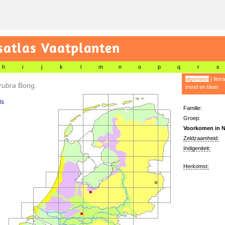
satlas Vaatplanten
h
i
j
k
l
m
n
o
p
q
r
s
algemeen
|
liter
 rubra
Bong.
trend en bloei
ls
Familie:
Groep:
Voorkomen in N
Zeldzaamheid:
Indigeniteit:
Herkomst: