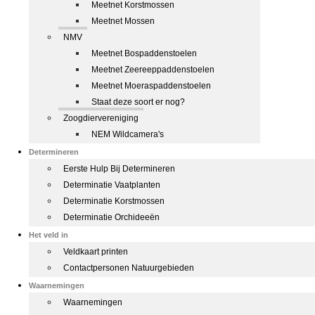
Meetnet Korstmossen
Meetnet Mossen
NMV
Meetnet Bospaddenstoelen
Meetnet Zeereeppaddenstoelen
Meetnet Moeraspaddenstoelen
Staat deze soort er nog?
Zoogdiervereniging
NEM Wildcamera's
Determineren
Eerste Hulp Bij Determineren
Determinatie Vaatplanten
Determinatie Korstmossen
Determinatie Orchideeën
Het veld in
Veldkaart printen
Contactpersonen Natuurgebieden
Waarnemingen
Waarnemingen