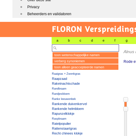
Over deze site
Privacy
Beheerders en validatoren
FLORON Verspreiding
a
b
c
d
e
f
g
Alnus
toon wetenschappelijke namen
verberg synoniemen
Rode e
toon alleen geaccepteerde namen
Raaigras × Zwenkgras
Raapzaad
Raketnachtschade
Randbraam
Randjesbloem
Ranke leeuwenbek
Rankende duivenkervel
Rankende helmbloem
Rapunzelklokje
Raspbraam
Ratelpopulier
Rattenstaartgras
Recht chinees klokje