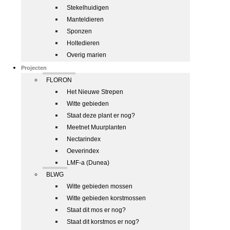
Stekelhuidigen
Manteldieren
Sponzen
Holtedieren
Overig marien
Projecten
FLORON
Het Nieuwe Strepen
Witte gebieden
Staat deze plant er nog?
Meetnet Muurplanten
Nectarindex
Oeverindex
LMF-a (Dunea)
BLWG
Witte gebieden mossen
Witte gebieden korstmossen
Staat dit mos er nog?
Staat dit korstmos er nog?