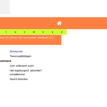
t
u
v
w
x
y
z
atuur (1)
|
flora's (0)
|
taxonomie
|
feedback (0)
|
Betulaceae
Tweezaadlobbigen
ederland
zeer zeldzame soort
niet-ingeburgerd: adventief /
verwilderend
Noord-Amerika