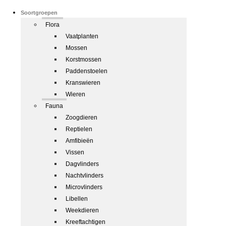
Soortgroepen
Flora
Vaatplanten
Mossen
Korstmossen
Paddenstoelen
Kranswieren
Wieren
Fauna
Zoogdieren
Reptielen
Amfibieën
Vissen
Dagvlinders
Nachtvlinders
Microvlinders
Libellen
Weekdieren
Kreeftachtigen