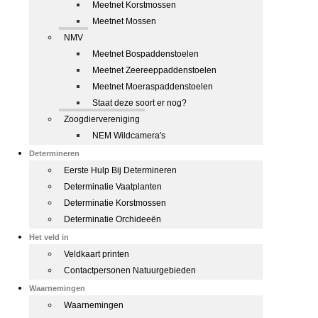
Meetnet Korstmossen
Meetnet Mossen
NMV
Meetnet Bospaddenstoelen
Meetnet Zeereeppaddenstoelen
Meetnet Moeraspaddenstoelen
Staat deze soort er nog?
Zoogdiervereniging
NEM Wildcamera's
Determineren
Eerste Hulp Bij Determineren
Determinatie Vaatplanten
Determinatie Korstmossen
Determinatie Orchideeën
Het veld in
Veldkaart printen
Contactpersonen Natuurgebieden
Waarnemingen
Waarnemingen