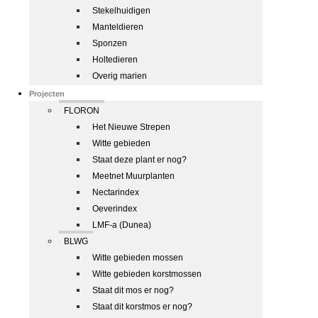
Stekelhuidigen
Manteldieren
Sponzen
Holtedieren
Overig marien
Projecten
FLORON
Het Nieuwe Strepen
Witte gebieden
Staat deze plant er nog?
Meetnet Muurplanten
Nectarindex
Oeverindex
LMF-a (Dunea)
BLWG
Witte gebieden mossen
Witte gebieden korstmossen
Staat dit mos er nog?
Staat dit korstmos er nog?