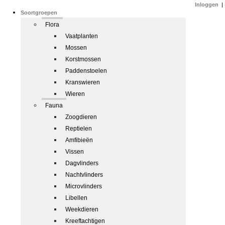
Inloggen
|
Soortgroepen
Flora
Vaatplanten
Mossen
Korstmossen
Paddenstoelen
Kranswieren
Wieren
Fauna
Zoogdieren
Reptielen
Amfibieën
Vissen
Dagvlinders
Nachtvlinders
Microvlinders
Libellen
Weekdieren
Kreeftachtigen