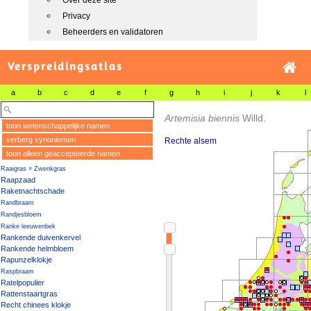
Over deze site
Privacy
Beheerders en validatoren
Verspreidingsatlas
a
b
c
d
e
f
g
h
i
j
k
l
Artemisia biennis
Willd.
toon wetenschappelijke namen
verberg synoniemen
Rechte alsem
toon alleen geaccepteerde namen
Raaigras × Zwenkgras
Raapzaad
Raketnachtschade
Randbraam
Randjesbloem
Ranke leeuwenbek
Rankende duivenkervel
Rankende helmbloem
Rapunzelklokje
Raspbraam
Ratelpopulier
Rattenstaartgras
Recht chinees klokje