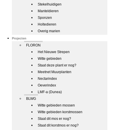
Stekelhuidigen
Manteldieren
Sponzen
Holtedieren
Overig marien
Projecten
FLORON
Het Nieuwe Strepen
Witte gebieden
Staat deze plant er nog?
Meetnet Muurplanten
Nectarindex
Oeverindex
LMF-a (Dunea)
BLWG
Witte gebieden mossen
Witte gebieden korstmossen
Staat dit mos er nog?
Staat dit korstmos er nog?