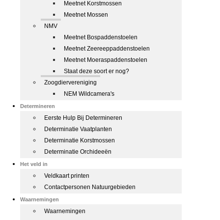
Meetnet Korstmossen
Meetnet Mossen
NMV
Meetnet Bospaddenstoelen
Meetnet Zeereeppaddenstoelen
Meetnet Moeraspaddenstoelen
Staat deze soort er nog?
Zoogdiervereniging
NEM Wildcamera's
Determineren
Eerste Hulp Bij Determineren
Determinatie Vaatplanten
Determinatie Korstmossen
Determinatie Orchideeën
Het veld in
Veldkaart printen
Contactpersonen Natuurgebieden
Waarnemingen
Waarnemingen