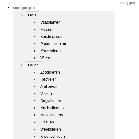
Inloggen
|
Soortgroepen
Flora
Vaatplanten
Mossen
Korstmossen
Paddenstoelen
Kranswieren
Wieren
Fauna
Zoogdieren
Reptielen
Amfibieën
Vissen
Dagvlinders
Nachtvlinders
Microvlinders
Libellen
Weekdieren
Kreeftachtigen