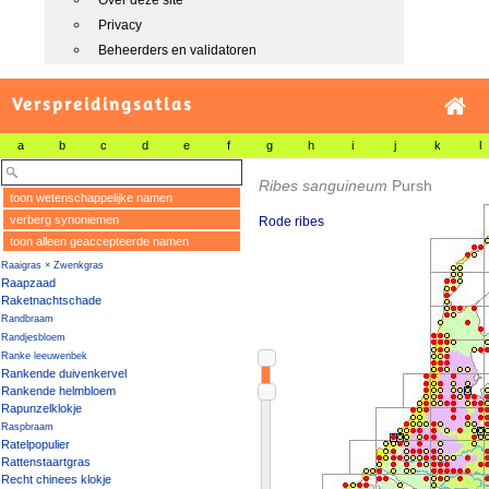
Over deze site
Privacy
Beheerders en validatoren
Verspreidingsatlas
a
b
c
d
e
f
g
h
i
j
k
l
Ribes sanguineum
Pursh
toon wetenschappelijke namen
verberg synoniemen
Rode ribes
toon alleen geaccepteerde namen
Raaigras × Zwenkgras
Raapzaad
Raketnachtschade
Randbraam
Randjesbloem
Ranke leeuwenbek
Rankende duivenkervel
Rankende helmbloem
Rapunzelklokje
Raspbraam
Ratelpopulier
Rattenstaartgras
Recht chinees klokje