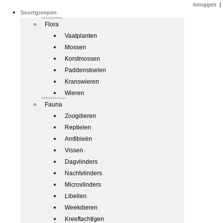
Inloggen
|
Soortgroepen
Flora
Vaatplanten
Mossen
Korstmossen
Paddenstoelen
Kranswieren
Wieren
Fauna
Zoogdieren
Reptielen
Amfibieën
Vissen
Dagvlinders
Nachtvlinders
Microvlinders
Libellen
Weekdieren
Kreeftachtigen