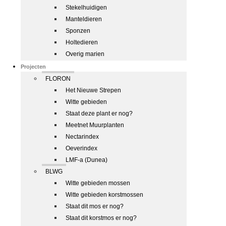
Stekelhuidigen
Manteldieren
Sponzen
Holtedieren
Overig marien
Projecten
FLORON
Het Nieuwe Strepen
Witte gebieden
Staat deze plant er nog?
Meetnet Muurplanten
Nectarindex
Oeverindex
LMF-a (Dunea)
BLWG
Witte gebieden mossen
Witte gebieden korstmossen
Staat dit mos er nog?
Staat dit korstmos er nog?