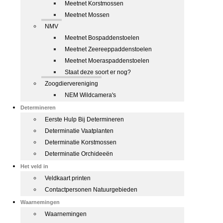
Meetnet Korstmossen
Meetnet Mossen
NMV
Meetnet Bospaddenstoelen
Meetnet Zeereeppaddenstoelen
Meetnet Moeraspaddenstoelen
Staat deze soort er nog?
Zoogdiervereniging
NEM Wildcamera's
Determineren
Eerste Hulp Bij Determineren
Determinatie Vaatplanten
Determinatie Korstmossen
Determinatie Orchideeën
Het veld in
Veldkaart printen
Contactpersonen Natuurgebieden
Waarnemingen
Waarnemingen