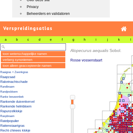
Over deze site
Privacy
Beheerders en validatoren
Verspreidingsatlas
a
b
c
d
e
f
g
h
i
j
k
l
Alopecurus aequalis
Sobol.
toon wetenschappelijke namen
verberg synoniemen
Rosse vossenstaart
toon alleen geaccepteerde namen
Raaigras × Zwenkgras
Raapzaad
Raketnachtschade
Randbraam
Randjesbloem
Ranke leeuwenbek
Rankende duivenkervel
Rankende helmbloem
Rapunzelklokje
Raspbraam
Ratelpopulier
Rattenstaartgras
Recht chinees klokje