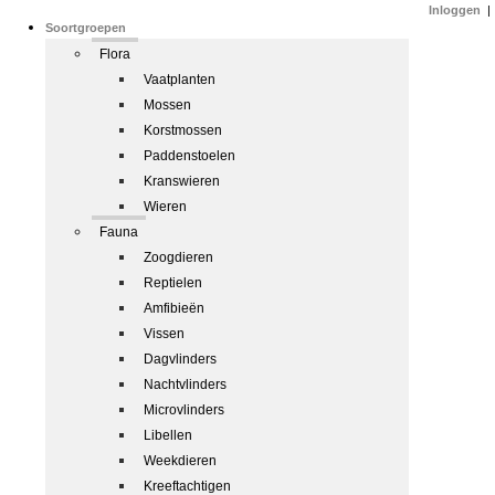
Inloggen
|
Soortgroepen
Flora
Vaatplanten
Mossen
Korstmossen
Paddenstoelen
Kranswieren
Wieren
Fauna
Zoogdieren
Reptielen
Amfibieën
Vissen
Dagvlinders
Nachtvlinders
Microvlinders
Libellen
Weekdieren
Kreeftachtigen