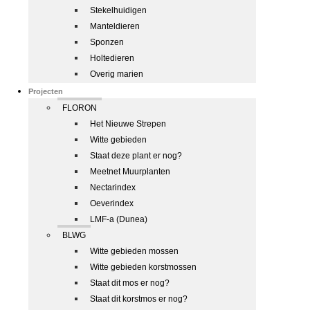
Stekelhuidigen
Manteldieren
Sponzen
Holtedieren
Overig marien
Projecten
FLORON
Het Nieuwe Strepen
Witte gebieden
Staat deze plant er nog?
Meetnet Muurplanten
Nectarindex
Oeverindex
LMF-a (Dunea)
BLWG
Witte gebieden mossen
Witte gebieden korstmossen
Staat dit mos er nog?
Staat dit korstmos er nog?