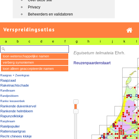
Over deze site
Privacy
Beheerders en validatoren
Verspreidingsatlas
a
b
c
d
e
f
g
h
i
j
k
l
Equisetum telmateia
Ehrh.
toon wetenschappelijke namen
verberg synoniemen
Reuzenpaardenstaart
toon alleen geaccepteerde namen
Raaigras × Zwenkgras
Raapzaad
Raketnachtschade
Randbraam
Randjesbloem
Ranke leeuwenbek
Rankende duivenkervel
Rankende helmbloem
Rapunzelklokje
Raspbraam
Ratelpopulier
Rattenstaartgras
Recht chinees klokje