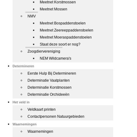
Meetnet Korstmossen
Meetnet Mossen
NMV
Meetnet Bospaddenstoelen
Meetnet Zeereeppaddenstoelen
Meetnet Moeraspaddenstoelen
Staat deze soort er nog?
Zoogdiervereniging
NEM Wildcamera's
Determineren
Eerste Hulp Bij Determineren
Determinatie Vaatplanten
Determinatie Korstmossen
Determinatie Orchideeën
Het veld in
Veldkaart printen
Contactpersonen Natuurgebieden
Waarnemingen
Waarnemingen