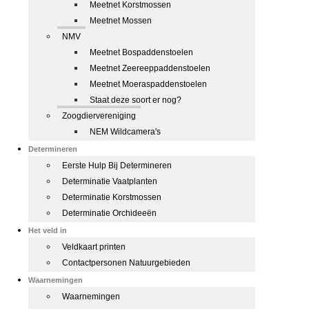
Meetnet Korstmossen
Meetnet Mossen
NMV
Meetnet Bospaddenstoelen
Meetnet Zeereeppaddenstoelen
Meetnet Moeraspaddenstoelen
Staat deze soort er nog?
Zoogdiervereniging
NEM Wildcamera's
Determineren
Eerste Hulp Bij Determineren
Determinatie Vaatplanten
Determinatie Korstmossen
Determinatie Orchideeën
Het veld in
Veldkaart printen
Contactpersonen Natuurgebieden
Waarnemingen
Waarnemingen