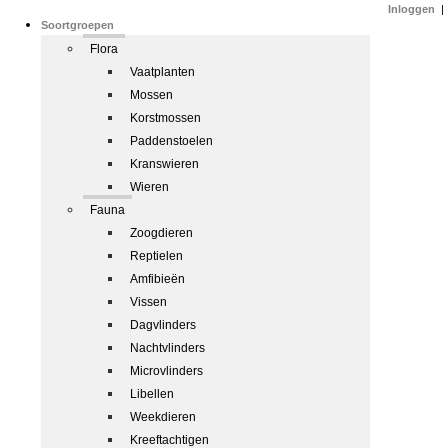
Inloggen
|
Soortgroepen
Flora
Vaatplanten
Mossen
Korstmossen
Paddenstoelen
Kranswieren
Wieren
Fauna
Zoogdieren
Reptielen
Amfibieën
Vissen
Dagvlinders
Nachtvlinders
Microvlinders
Libellen
Weekdieren
Kreeftachtigen