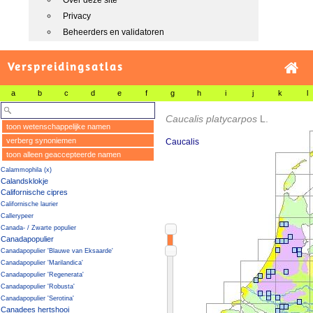
Over deze site
Privacy
Beheerders en validatoren
Verspreidingsatlas
a
b
c
d
e
f
g
h
i
j
k
l
Caucalis platycarpos
L.
toon wetenschappelijke namen
verberg synoniemen
Caucalis
toon alleen geaccepteerde namen
Calammophila (x)
Calandsklokje
Californische cipres
Californische laurier
Callerypeer
Canada- / Zwarte populier
Canadapopulier
Canadapopulier 'Blauwe van Eksaarde'
Canadapopulier 'Marilandica'
Canadapopulier 'Regenerata'
Canadapopulier 'Robusta'
Canadapopulier 'Serotina'
Canadees hertshooi