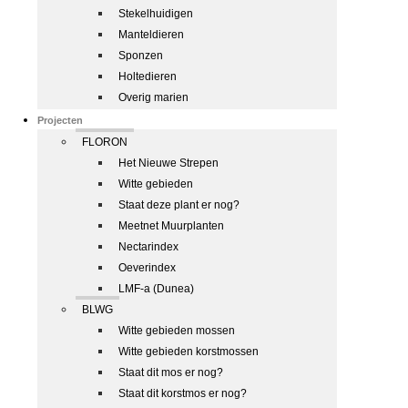
Stekelhuidigen
Manteldieren
Sponzen
Holtedieren
Overig marien
Projecten
FLORON
Het Nieuwe Strepen
Witte gebieden
Staat deze plant er nog?
Meetnet Muurplanten
Nectarindex
Oeverindex
LMF-a (Dunea)
BLWG
Witte gebieden mossen
Witte gebieden korstmossen
Staat dit mos er nog?
Staat dit korstmos er nog?