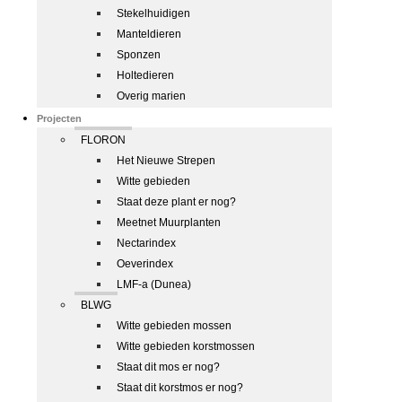
Stekelhuidigen
Manteldieren
Sponzen
Holtedieren
Overig marien
Projecten
FLORON
Het Nieuwe Strepen
Witte gebieden
Staat deze plant er nog?
Meetnet Muurplanten
Nectarindex
Oeverindex
LMF-a (Dunea)
BLWG
Witte gebieden mossen
Witte gebieden korstmossen
Staat dit mos er nog?
Staat dit korstmos er nog?