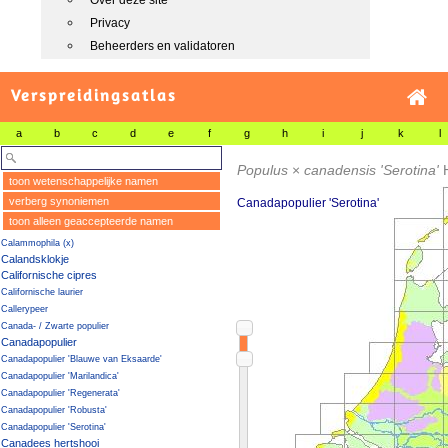
Over deze site
Privacy
Beheerders en validatoren
Verspreidingsatlas
a
b
c
d
e
f
g
h
i
j
k
l
Populus
×
canadensis 'Serotina'
toon wetenschappelijke namen
verberg synoniemen
Canadapopulier 'Serotina'
toon alleen geaccepteerde namen
Calammophila (x)
Calandsklokje
Californische cipres
Californische laurier
Callerypeer
Canada- / Zwarte populier
Canadapopulier
Canadapopulier 'Blauwe van Eksaarde'
Canadapopulier 'Marilandica'
Canadapopulier 'Regenerata'
Canadapopulier 'Robusta'
Canadapopulier 'Serotina'
Canadees hertshooi