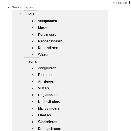
Inloggen
|
Soortgroepen
Flora
Vaatplanten
Mossen
Korstmossen
Paddenstoelen
Kranswieren
Wieren
Fauna
Zoogdieren
Reptielen
Amfibieën
Vissen
Dagvlinders
Nachtvlinders
Microvlinders
Libellen
Weekdieren
Kreeftachtigen