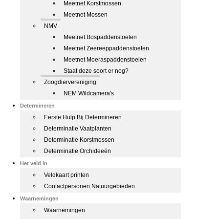
Meetnet Korstmossen
Meetnet Mossen
NMV
Meetnet Bospaddenstoelen
Meetnet Zeereeppaddenstoelen
Meetnet Moeraspaddenstoelen
Staat deze soort er nog?
Zoogdiervereniging
NEM Wildcamera's
Determineren
Eerste Hulp Bij Determineren
Determinatie Vaatplanten
Determinatie Korstmossen
Determinatie Orchideeën
Het veld in
Veldkaart printen
Contactpersonen Natuurgebieden
Waarnemingen
Waarnemingen