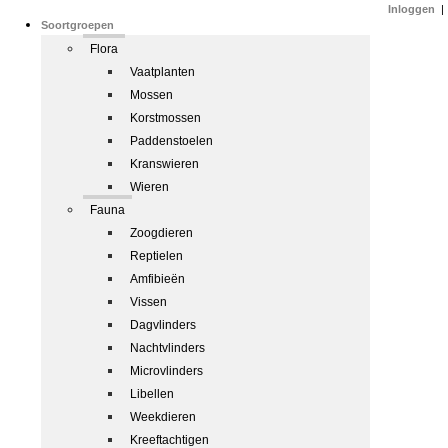
Inloggen
|
Soortgroepen
Flora
Vaatplanten
Mossen
Korstmossen
Paddenstoelen
Kranswieren
Wieren
Fauna
Zoogdieren
Reptielen
Amfibieën
Vissen
Dagvlinders
Nachtvlinders
Microvlinders
Libellen
Weekdieren
Kreeftachtigen