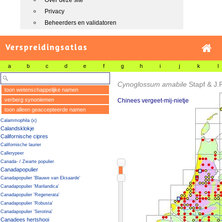
Over deze site
Privacy
Beheerders en validatoren
Verspreidingsatlas
a
b
c
d
e
f
g
h
i
j
k
l
Cynoglossum amabile
Stapf & J
toon wetenschappelijke namen
verberg synoniemen
Chinees vergeet-mij-nietje
toon alleen geaccepteerde namen
Calammophila (x)
Calandsklokje
Californische cipres
Californische laurier
Callerypeer
Canada- / Zwarte populier
Canadapopulier
Canadapopulier 'Blauwe van Eksaarde'
Canadapopulier 'Marilandica'
Canadapopulier 'Regenerata'
Canadapopulier 'Robusta'
Canadapopulier 'Serotina'
Canadees hertshooi