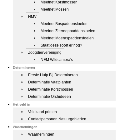
Meetnet Korstmossen
Meetnet Mossen
NMV
Meetnet Bospaddenstoelen
Meetnet Zeereeppaddenstoelen
Meetnet Moeraspaddenstoelen
Staat deze soort er nog?
Zoogdiervereniging
NEM Wildcamera's
Determineren
Eerste Hulp Bij Determineren
Determinatie Vaatplanten
Determinatie Korstmossen
Determinatie Orchideeën
Het veld in
Veldkaart printen
Contactpersonen Natuurgebieden
Waarnemingen
Waarnemingen