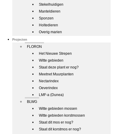
Stekelhuidigen
Manteldieren
Sponzen
Holtedieren
Overig marien
Projecten
FLORON
Het Nieuwe Strepen
Witte gebieden
Staat deze plant er nog?
Meetnet Muurplanten
Nectarindex
Oeverindex
LMF-a (Dunea)
BLWG
Witte gebieden mossen
Witte gebieden korstmossen
Staat dit mos er nog?
Staat dit korstmos er nog?