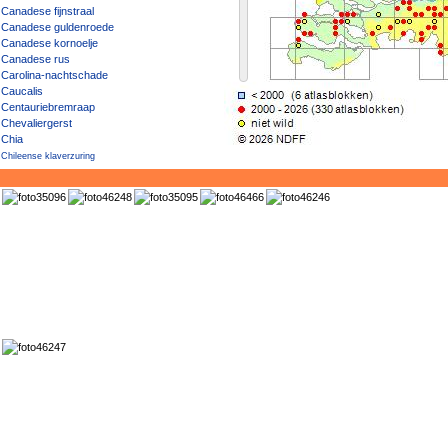
Canadese fijnstraal
Canadese guldenroede
Canadese kornoelje
Canadese rus
Carolina-nachtschade
Caucalis
Centauriebremraap
Chevaliergerst
Chia
Chileense klaverzuring
Chinees pijlkruid
Chinees vergeet-mij-nietje
Chinese anjer
Chinese balsempopulier
Chinese bieslook
Chinese blauweregen
Chinese boksdoorn
Chinese braambes
Chinese bruidssluier
Chinese herfstanemoon
Chinese liguster
Chinese naaldaar
Chinese ruit
Chinese sierkwee
Chinese waaierpalm
Chinese zuurbes
Chocoladecosmea