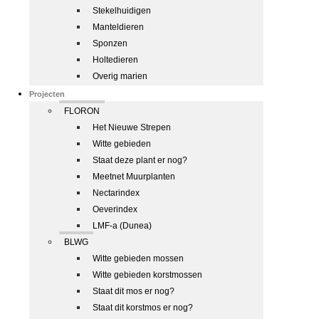
Stekelhuidigen
Manteldieren
Sponzen
Holtedieren
Overig marien
Projecten
FLORON
Het Nieuwe Strepen
Witte gebieden
Staat deze plant er nog?
Meetnet Muurplanten
Nectarindex
Oeverindex
LMF-a (Dunea)
BLWG
Witte gebieden mossen
Witte gebieden korstmossen
Staat dit mos er nog?
Staat dit korstmos er nog?