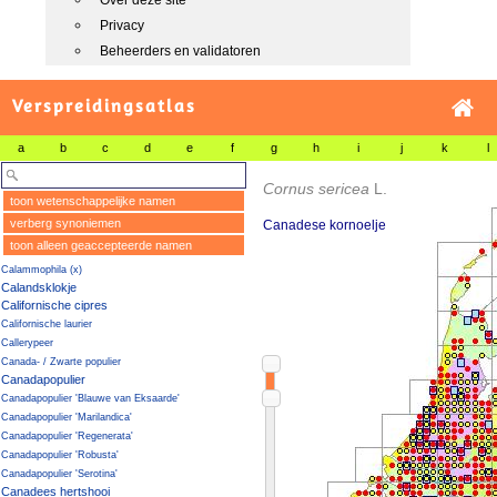
Over deze site
Privacy
Beheerders en validatoren
Verspreidingsatlas
a
b
c
d
e
f
g
h
i
j
k
l
Cornus sericea
L.
toon wetenschappelijke namen
verberg synoniemen
Canadese kornoelje
toon alleen geaccepteerde namen
Calammophila (x)
Calandsklokje
Californische cipres
Californische laurier
Callerypeer
Canada- / Zwarte populier
Canadapopulier
Canadapopulier 'Blauwe van Eksaarde'
Canadapopulier 'Marilandica'
Canadapopulier 'Regenerata'
Canadapopulier 'Robusta'
Canadapopulier 'Serotina'
Canadees hertshooi