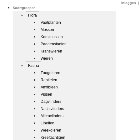
Inloggen
|
Soortgroepen
Flora
Vaatplanten
Mossen
Korstmossen
Paddenstoelen
Kranswieren
Wieren
Fauna
Zoogdieren
Reptielen
Amfibieën
Vissen
Dagvlinders
Nachtvlinders
Microvlinders
Libellen
Weekdieren
Kreeftachtigen