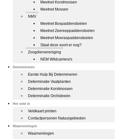
Meetnet Korstmossen
Meetnet Mossen
NMV
Meetnet Bospaddenstoelen
Meetnet Zeereeppaddenstoelen
Meetnet Moeraspaddenstoelen
Staat deze soort er nog?
Zoogdiervereniging
NEM Wildcamera's
Determineren
Eerste Hulp Bij Determineren
Determinatie Vaatplanten
Determinatie Korstmossen
Determinatie Orchideeën
Het veld in
Veldkaart printen
Contactpersonen Natuurgebieden
Waarnemingen
Waarnemingen