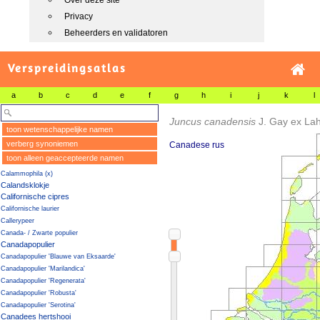
Over deze site
Privacy
Beheerders en validatoren
Verspreidingsatlas
a
b
c
d
e
f
g
h
i
j
k
l
Juncus canadensis
J. Gay ex La
toon wetenschappelijke namen
verberg synoniemen
Canadese rus
toon alleen geaccepteerde namen
Calammophila (x)
Calandsklokje
Californische cipres
Californische laurier
Callerypeer
Canada- / Zwarte populier
Canadapopulier
Canadapopulier 'Blauwe van Eksaarde'
Canadapopulier 'Marilandica'
Canadapopulier 'Regenerata'
Canadapopulier 'Robusta'
Canadapopulier 'Serotina'
Canadees hertshooi