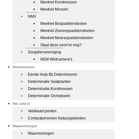
Meetnet Korstmossen
Meetnet Mossen
NMV
Meetnet Bospaddenstoelen
Meetnet Zeereeppaddenstoelen
Meetnet Moeraspaddenstoelen
Staat deze soort er nog?
Zoogdiervereniging
NEM Wildcamera's
Determineren
Eerste Hulp Bij Determineren
Determinatie Vaatplanten
Determinatie Korstmossen
Determinatie Orchideeën
Het veld in
Veldkaart printen
Contactpersonen Natuurgebieden
Waarnemingen
Waarnemingen