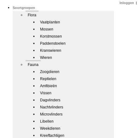
Inloggen
|
Soortgroepen
Flora
Vaatplanten
Mossen
Korstmossen
Paddenstoelen
Kranswieren
Wieren
Fauna
Zoogdieren
Reptielen
Amfibieën
Vissen
Dagvlinders
Nachtvlinders
Microvlinders
Libellen
Weekdieren
Kreeftachtigen