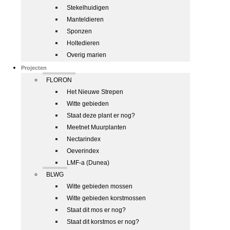
Stekelhuidigen
Manteldieren
Sponzen
Holtedieren
Overig marien
Projecten
FLORON
Het Nieuwe Strepen
Witte gebieden
Staat deze plant er nog?
Meetnet Muurplanten
Nectarindex
Oeverindex
LMF-a (Dunea)
BLWG
Witte gebieden mossen
Witte gebieden korstmossen
Staat dit mos er nog?
Staat dit korstmos er nog?