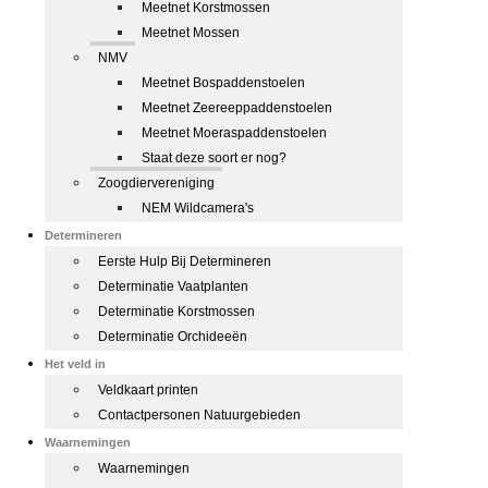
Meetnet Korstmossen
Meetnet Mossen
NMV
Meetnet Bospaddenstoelen
Meetnet Zeereeppaddenstoelen
Meetnet Moeraspaddenstoelen
Staat deze soort er nog?
Zoogdiervereniging
NEM Wildcamera's
Determineren
Eerste Hulp Bij Determineren
Determinatie Vaatplanten
Determinatie Korstmossen
Determinatie Orchideeën
Het veld in
Veldkaart printen
Contactpersonen Natuurgebieden
Waarnemingen
Waarnemingen