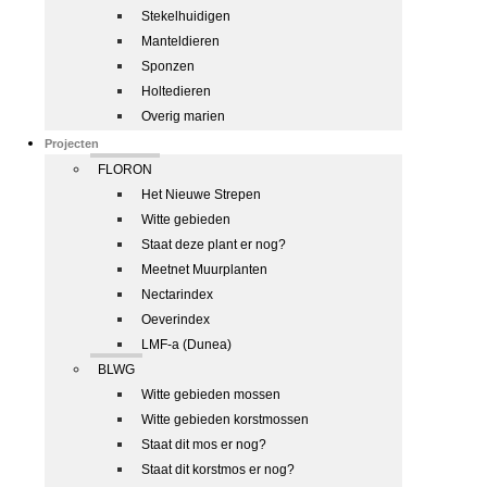
Stekelhuidigen
Manteldieren
Sponzen
Holtedieren
Overig marien
Projecten
FLORON
Het Nieuwe Strepen
Witte gebieden
Staat deze plant er nog?
Meetnet Muurplanten
Nectarindex
Oeverindex
LMF-a (Dunea)
BLWG
Witte gebieden mossen
Witte gebieden korstmossen
Staat dit mos er nog?
Staat dit korstmos er nog?