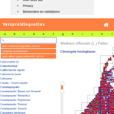
Over deze site
Privacy
Beheerders en validatoren
Verspreidingsatlas
a
b
c
d
e
f
g
h
i
j
k
l
Melilotus officinalis
(L.) Pallas
toon wetenschappelijke namen
verberg synoniemen
Citroengele honingklaver
toon alleen geaccepteerde namen
Calammophila (x)
Calandsklokje
Californische cipres
Californische laurier
Callerypeer
Canada- / Zwarte populier
Canadapopulier
Canadapopulier 'Blauwe van Eksaarde'
Canadapopulier 'Marilandica'
Canadapopulier 'Regenerata'
Canadapopulier 'Robusta'
Canadapopulier 'Serotina'
Canadees hertshooi