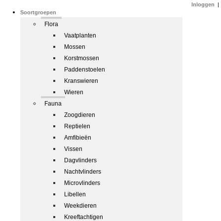
Inloggen
|
Soortgroepen
Flora
Vaatplanten
Mossen
Korstmossen
Paddenstoelen
Kranswieren
Wieren
Fauna
Zoogdieren
Reptielen
Amfibieën
Vissen
Dagvlinders
Nachtvlinders
Microvlinders
Libellen
Weekdieren
Kreeftachtigen