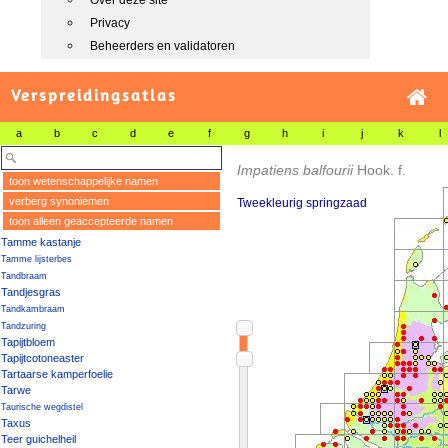
Over deze site
Privacy
Beheerders en validatoren
Verspreidingsatlas
a
b
c
d
e
f
g
h
i
j
k
l
Impatiens balfourii
Hook. f.
toon wetenschappelijke namen
verberg synoniemen
Tweekleurig springzaad
toon alleen geaccepteerde namen
Tamme kastanje
Tamme lijsterbes
Tandbraam
Tandjesgras
Tandkambraam
Tandzuring
Tapijtbloem
Tapijtcotoneaster
Tartaarse kamperfoelie
Tarwe
Taurische wegdistel
Taxus
Teer guichelheil