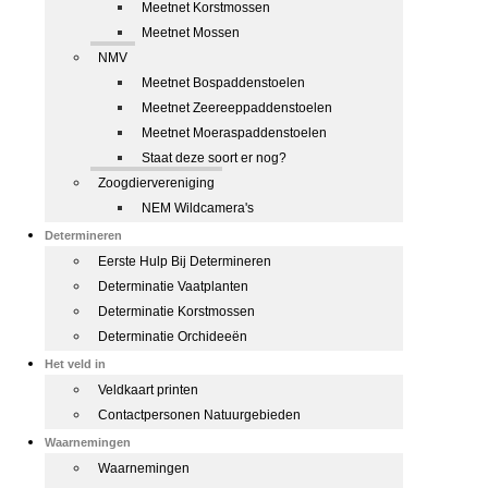
Meetnet Korstmossen
Meetnet Mossen
NMV
Meetnet Bospaddenstoelen
Meetnet Zeereeppaddenstoelen
Meetnet Moeraspaddenstoelen
Staat deze soort er nog?
Zoogdiervereniging
NEM Wildcamera's
Determineren
Eerste Hulp Bij Determineren
Determinatie Vaatplanten
Determinatie Korstmossen
Determinatie Orchideeën
Het veld in
Veldkaart printen
Contactpersonen Natuurgebieden
Waarnemingen
Waarnemingen