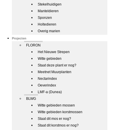
Stekelhuidigen
Manteldieren
Sponzen
Holtedieren
Overig marien
Projecten
FLORON
Het Nieuwe Strepen
Witte gebieden
Staat deze plant er nog?
Meetnet Muurplanten
Nectarindex
Oeverindex
LMF-a (Dunea)
BLWG
Witte gebieden mossen
Witte gebieden korstmossen
Staat dit mos er nog?
Staat dit korstmos er nog?