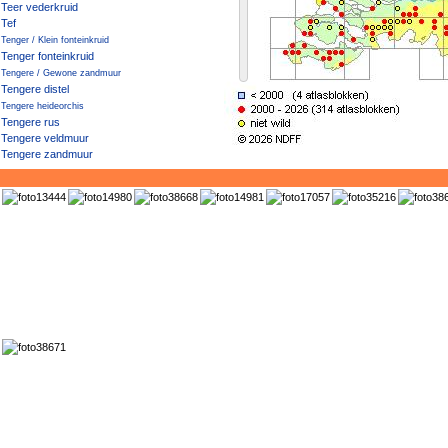
Teer vederkruid
Tef
Tenger / Klein fonteinkruid
Tenger fonteinkruid
Tengere / Gewone zandmuur
Tengere distel
Tengere heideorchis
Tengere rus
Tengere veldmuur
Tengere zandmuur
Tere braam
Tere stekelvaren
Tere twijfelbraam
Tere woudbraam
Texaanse ganzenvoet
Theeboompje
Tijmereprijs
Tinus-sneeuwbal
Tomaat
Tomatillo
Tongvaren
Torenkruid
Tormentil
Trekrus
Trilgraszegge
Tripmadam
Triticale