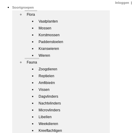
Inloggen
|
Soortgroepen
Flora
Vaatplanten
Mossen
Korstmossen
Paddenstoelen
Kranswieren
Wieren
Fauna
Zoogdieren
Reptielen
Amfibieën
Vissen
Dagvlinders
Nachtvlinders
Microvlinders
Libellen
Weekdieren
Kreeftachtigen