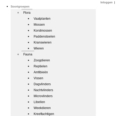
Inloggen
|
Soortgroepen
Flora
Vaatplanten
Mossen
Korstmossen
Paddenstoelen
Kranswieren
Wieren
Fauna
Zoogdieren
Reptielen
Amfibieën
Vissen
Dagvlinders
Nachtvlinders
Microvlinders
Libellen
Weekdieren
Kreeftachtigen