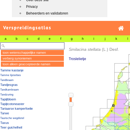
Over deze site
Privacy
Beheerders en validatoren
Verspreidingsatlas
a
b
c
d
e
f
g
h
i
j
k
l
Smilacina stellata
(L.) Desf.
toon wetenschappelijke namen
verberg synoniemen
Troslelietje
toon alleen geaccepteerde namen
Tamme kastanje
Tamme lijsterbes
Tandbraam
Tandjesgras
Tandkambraam
Tandzuring
Tapijtbloem
Tapijtcotoneaster
Tartaarse kamperfoelie
Tarwe
Taurische wegdistel
Taxus
Teer guichelheil