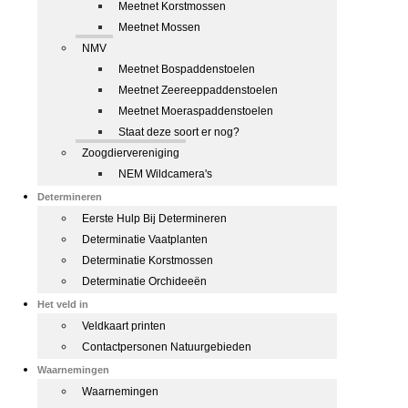
Meetnet Korstmossen
Meetnet Mossen
NMV
Meetnet Bospaddenstoelen
Meetnet Zeereeppaddenstoelen
Meetnet Moeraspaddenstoelen
Staat deze soort er nog?
Zoogdiervereniging
NEM Wildcamera's
Determineren
Eerste Hulp Bij Determineren
Determinatie Vaatplanten
Determinatie Korstmossen
Determinatie Orchideeën
Het veld in
Veldkaart printen
Contactpersonen Natuurgebieden
Waarnemingen
Waarnemingen