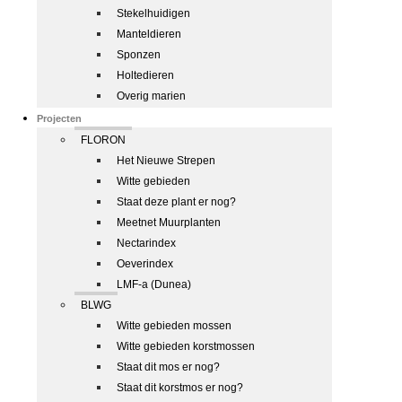
Stekelhuidigen
Manteldieren
Sponzen
Holtedieren
Overig marien
Projecten
FLORON
Het Nieuwe Strepen
Witte gebieden
Staat deze plant er nog?
Meetnet Muurplanten
Nectarindex
Oeverindex
LMF-a (Dunea)
BLWG
Witte gebieden mossen
Witte gebieden korstmossen
Staat dit mos er nog?
Staat dit korstmos er nog?