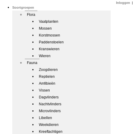
Inloggen
|
Soortgroepen
Flora
Vaatplanten
Mossen
Korstmossen
Paddenstoelen
Kranswieren
Wieren
Fauna
Zoogdieren
Reptielen
Amfibieën
Vissen
Dagvlinders
Nachtvlinders
Microvlinders
Libellen
Weekdieren
Kreeftachtigen