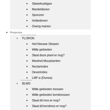
Stekelhuidigen
Manteldieren
Sponzen
Holtedieren
Overig marien
Projecten
FLORON
Het Nieuwe Strepen
Witte gebieden
Staat deze plant er nog?
Meetnet Muurplanten
Nectarindex
Oeverindex
LMF-a (Dunea)
BLWG
Witte gebieden mossen
Witte gebieden korstmossen
Staat dit mos er nog?
Staat dit korstmos er nog?