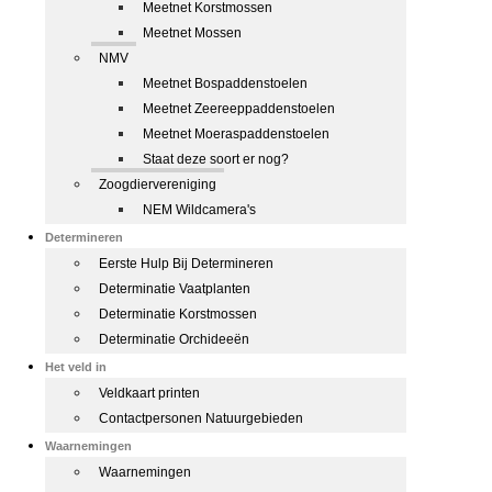
Meetnet Korstmossen
Meetnet Mossen
NMV
Meetnet Bospaddenstoelen
Meetnet Zeereeppaddenstoelen
Meetnet Moeraspaddenstoelen
Staat deze soort er nog?
Zoogdiervereniging
NEM Wildcamera's
Determineren
Eerste Hulp Bij Determineren
Determinatie Vaatplanten
Determinatie Korstmossen
Determinatie Orchideeën
Het veld in
Veldkaart printen
Contactpersonen Natuurgebieden
Waarnemingen
Waarnemingen