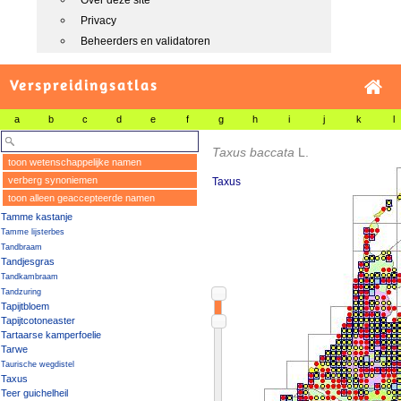
Over deze site
Privacy
Beheerders en validatoren
Verspreidingsatlas
a
b
c
d
e
f
g
h
i
j
k
l
Taxus baccata
L.
toon wetenschappelijke namen
verberg synoniemen
Taxus
toon alleen geaccepteerde namen
Tamme kastanje
Tamme lijsterbes
Tandbraam
Tandjesgras
Tandkambraam
Tandzuring
Tapijtbloem
Tapijtcotoneaster
Tartaarse kamperfoelie
Tarwe
Taurische wegdistel
Taxus
Teer guichelheil