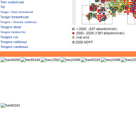
Teer vederkruid
Tef
Tenger / Klein fonteinkruid
Tenger fonteinkruid
Tengere / Gewone zandmuur
Tengere distel
Tengere heideorchis
Tengere rus
Tengere veldmuur
Tengere zandmuur
Tere braam
Tere stekelvaren
Tere twijfelbraam
Tere woudbraam
Texaanse ganzenvoet
Theeboompje
Tijmereprijs
Tinus-sneeuwbal
Tomaat
Tomatillo
Tongvaren
Torenkruid
Tormentil
Trekrus
Trilgraszegge
Tripmadam
Triticale