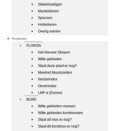
Stekelhuidigen
Manteldieren
Sponzen
Holtedieren
Overig marien
Projecten
FLORON
Het Nieuwe Strepen
Witte gebieden
Staat deze plant er nog?
Meetnet Muurplanten
Nectarindex
Oeverindex
LMF-a (Dunea)
BLWG
Witte gebieden mossen
Witte gebieden korstmossen
Staat dit mos er nog?
Staat dit korstmos er nog?