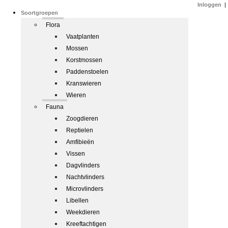
Inloggen
|
Soortgroepen
Flora
Vaatplanten
Mossen
Korstmossen
Paddenstoelen
Kranswieren
Wieren
Fauna
Zoogdieren
Reptielen
Amfibieën
Vissen
Dagvlinders
Nachtvlinders
Microvlinders
Libellen
Weekdieren
Kreeftachtigen