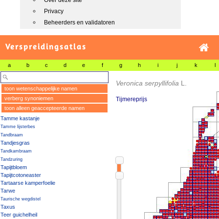
Over deze site
Privacy
Beheerders en validatoren
Verspreidingsatlas
a
b
c
d
e
f
g
h
i
j
k
l
Veronica serpyllifolia
L.
toon wetenschappelijke namen
verberg synoniemen
Tijmereprijs
toon alleen geaccepteerde namen
Tamme kastanje
Tamme lijsterbes
Tandbraam
Tandjesgras
Tandkambraam
Tandzuring
Tapijtbloem
Tapijtcotoneaster
Tartaarse kamperfoelie
Tarwe
Taurische wegdistel
Taxus
Teer guichelheil