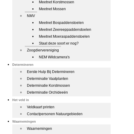
Meetnet Korstmossen
Meetnet Mossen
NMV
Meetnet Bospaddenstoelen
Meetnet Zeereeppaddenstoelen
Meetnet Moeraspaddenstoelen
Staat deze soort er nog?
Zoogdiervereniging
NEM Wildcamera's
Determineren
Eerste Hulp Bij Determineren
Determinatie Vaatplanten
Determinatie Korstmossen
Determinatie Orchideeën
Het veld in
Veldkaart printen
Contactpersonen Natuurgebieden
Waarnemingen
Waarnemingen