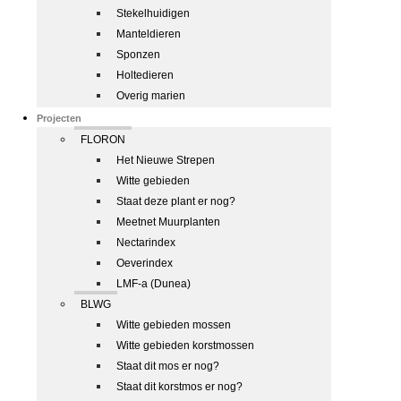
Stekelhuidigen
Manteldieren
Sponzen
Holtedieren
Overig marien
Projecten
FLORON
Het Nieuwe Strepen
Witte gebieden
Staat deze plant er nog?
Meetnet Muurplanten
Nectarindex
Oeverindex
LMF-a (Dunea)
BLWG
Witte gebieden mossen
Witte gebieden korstmossen
Staat dit mos er nog?
Staat dit korstmos er nog?