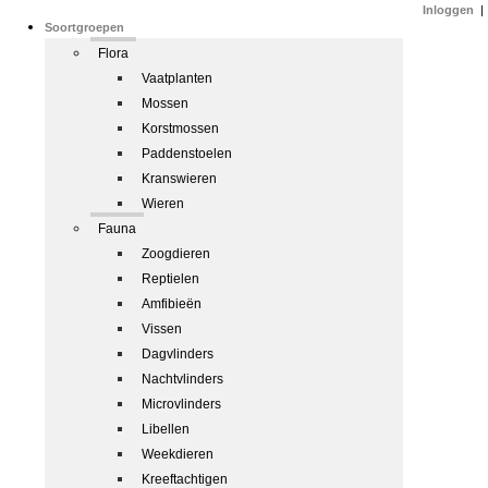
Inloggen
|
Soortgroepen
Flora
Vaatplanten
Mossen
Korstmossen
Paddenstoelen
Kranswieren
Wieren
Fauna
Zoogdieren
Reptielen
Amfibieën
Vissen
Dagvlinders
Nachtvlinders
Microvlinders
Libellen
Weekdieren
Kreeftachtigen