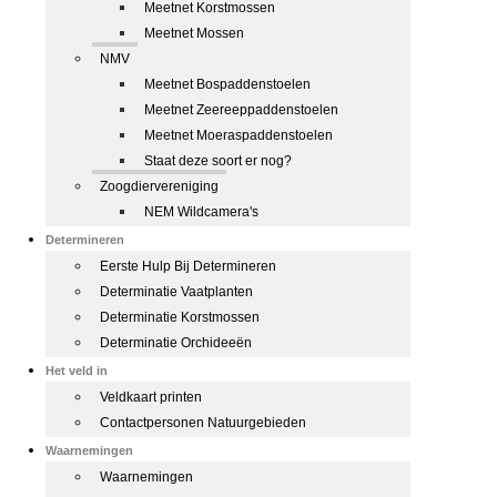
Meetnet Korstmossen
Meetnet Mossen
NMV
Meetnet Bospaddenstoelen
Meetnet Zeereeppaddenstoelen
Meetnet Moeraspaddenstoelen
Staat deze soort er nog?
Zoogdiervereniging
NEM Wildcamera's
Determineren
Eerste Hulp Bij Determineren
Determinatie Vaatplanten
Determinatie Korstmossen
Determinatie Orchideeën
Het veld in
Veldkaart printen
Contactpersonen Natuurgebieden
Waarnemingen
Waarnemingen