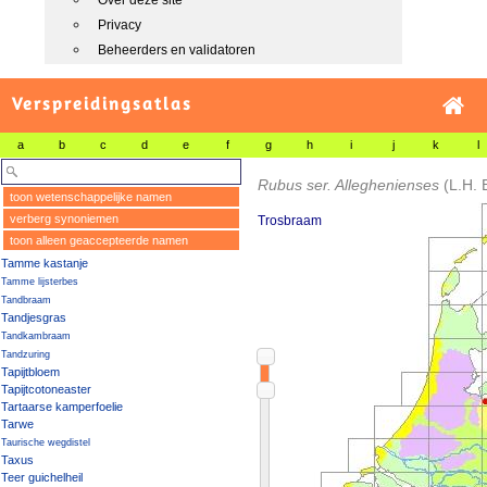
Over deze site
Privacy
Beheerders en validatoren
Verspreidingsatlas
a
b
c
d
e
f
g
h
i
j
k
l
Rubus ser. Alleghenienses
(L.H. 
toon wetenschappelijke namen
verberg synoniemen
Trosbraam
toon alleen geaccepteerde namen
Tamme kastanje
Tamme lijsterbes
Tandbraam
Tandjesgras
Tandkambraam
Tandzuring
Tapijtbloem
Tapijtcotoneaster
Tartaarse kamperfoelie
Tarwe
Taurische wegdistel
Taxus
Teer guichelheil