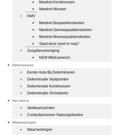
Meetnet Korstmossen
Meetnet Mossen
NMV
Meetnet Bospaddenstoelen
Meetnet Zeereeppaddenstoelen
Meetnet Moeraspaddenstoelen
Staat deze soort er nog?
Zoogdiervereniging
NEM Wildcamera's
Determineren
Eerste Hulp Bij Determineren
Determinatie Vaatplanten
Determinatie Korstmossen
Determinatie Orchideeën
Het veld in
Veldkaart printen
Contactpersonen Natuurgebieden
Waarnemingen
Waarnemingen