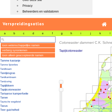
Over deze site
Privacy
Beheerders en validatoren
Verspreidingsatlas
a
b
c
d
e
f
g
h
i
j
k
l
Cotoneaster dammeri
C.K. Schne
toon wetenschappelijke namen
verberg synoniemen
Tapijtcotoneaster
toon alleen geaccepteerde namen
Tamme kastanje
Tamme lijsterbes
Tandbraam
Tandjesgras
Tandkambraam
Tandzuring
Tapijtbloem
Tapijtcotoneaster
Tartaarse kamperfoelie
Tarwe
Taurische wegdistel
Taxus
Teer guichelheil