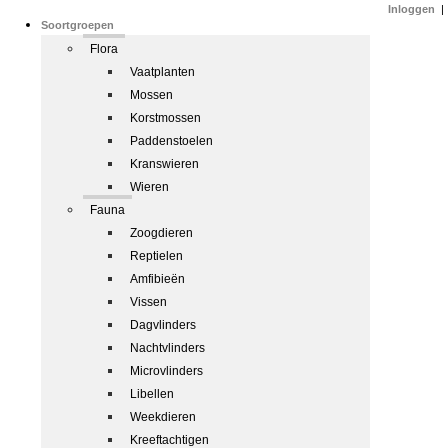
Inloggen
|
Soortgroepen
Flora
Vaatplanten
Mossen
Korstmossen
Paddenstoelen
Kranswieren
Wieren
Fauna
Zoogdieren
Reptielen
Amfibieën
Vissen
Dagvlinders
Nachtvlinders
Microvlinders
Libellen
Weekdieren
Kreeftachtigen