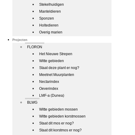
Stekelhuidigen
Manteldieren
Sponzen
Holtedieren
Overig marien
Projecten
FLORON
Het Nieuwe Strepen
Witte gebieden
Staat deze plant er nog?
Meetnet Muurplanten
Nectarindex
Oeverindex
LMF-a (Dunea)
BLWG
Witte gebieden mossen
Witte gebieden korstmossen
Staat dit mos er nog?
Staat dit korstmos er nog?