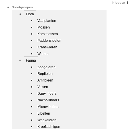
Inloggen
|
Soortgroepen
Flora
Vaatplanten
Mossen
Korstmossen
Paddenstoelen
Kranswieren
Wieren
Fauna
Zoogdieren
Reptielen
Amfibieën
Vissen
Dagvlinders
Nachtvlinders
Microvlinders
Libellen
Weekdieren
Kreeftachtigen