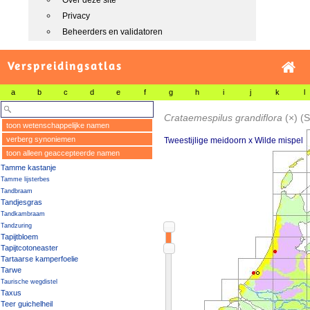
Over deze site
Privacy
Beheerders en validatoren
Verspreidingsatlas
a
b
c
d
e
f
g
h
i
j
k
l
Crataemespilus grandiflora
(×)
(
toon wetenschappelijke namen
verberg synoniemen
Tweestijlige meidoorn x Wilde mispel
toon alleen geaccepteerde namen
Tamme kastanje
Tamme lijsterbes
Tandbraam
Tandjesgras
Tandkambraam
Tandzuring
Tapijtbloem
Tapijtcotoneaster
Tartaarse kamperfoelie
Tarwe
Taurische wegdistel
Taxus
Teer guichelheil