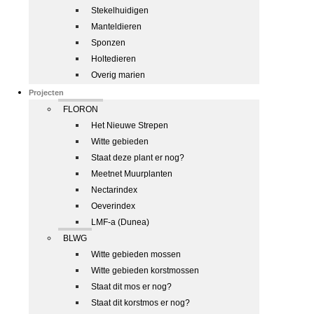
Stekelhuidigen
Manteldieren
Sponzen
Holtedieren
Overig marien
Projecten
FLORON
Het Nieuwe Strepen
Witte gebieden
Staat deze plant er nog?
Meetnet Muurplanten
Nectarindex
Oeverindex
LMF-a (Dunea)
BLWG
Witte gebieden mossen
Witte gebieden korstmossen
Staat dit mos er nog?
Staat dit korstmos er nog?