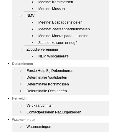
Meetnet Korstmossen
Meetnet Mossen
NMV
Meetnet Bospaddenstoelen
Meetnet Zeereeppaddenstoelen
Meetnet Moeraspaddenstoelen
Staat deze soort er nog?
Zoogdiervereniging
NEM Wildcamera's
Determineren
Eerste Hulp Bij Determineren
Determinatie Vaatplanten
Determinatie Korstmossen
Determinatie Orchideeën
Het veld in
Veldkaart printen
Contactpersonen Natuurgebieden
Waarnemingen
Waarnemingen