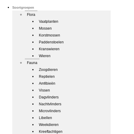
Soortgroepen
Flora
Vaatplanten
Mossen
Korstmossen
Paddenstoelen
Kranswieren
Wieren
Fauna
Zoogdieren
Reptielen
Amfibieën
Vissen
Dagvlinders
Nachtvlinders
Microvlinders
Libellen
Weekdieren
Kreeftachtigen