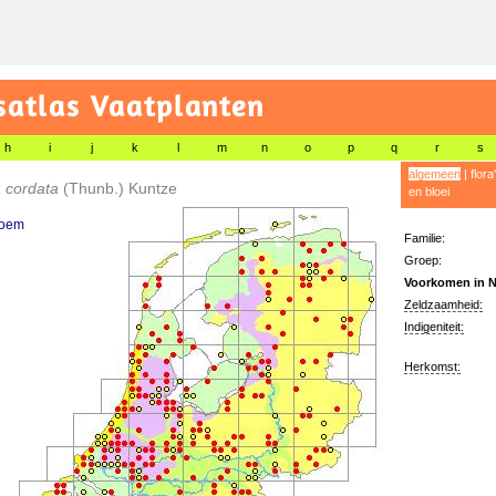
satlas Vaatplanten
h
i
j
k
l
m
n
o
p
q
r
s
algemeen
|
flora
a cordata
(Thunb.) Kuntze
en bloei
loem
Familie:
Groep:
Voorkomen in N
Zeldzaamheid:
Indigeniteit:
Herkomst: