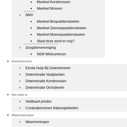
Meetnet Korstmossen
Meetnet Mossen
NMV
Meetnet Bospaddenstoelen
Meetnet Zeereeppaddenstoelen
Meetnet Moeraspaddenstoelen
Staat deze soort er nog?
Zoogdiervereniging
NEM Wildcamera's
Determineren
Eerste Hulp Bij Determineren
Determinatie Vaatplanten
Determinatie Korstmossen
Determinatie Orchideeën
Het veld in
Veldkaart printen
Contactpersonen Natuurgebieden
Waarnemingen
Waarnemingen