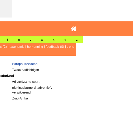
t
u
v
w
x
y
z
's (2)
|
taxonomie
|
herkenning
|
feedback (0)
|
trend
Scrophulariaceae
Tweezaadlobbigen
ederland
vrij zeldzame soort
niet-ingeburgerd: adventief /
verwilderend
Zuid-Afrika