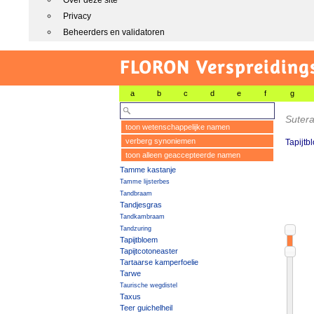
Over deze site
Privacy
Beheerders en validatoren
FLORON Verspreiding
a
b
c
d
e
f
g
Suter
toon wetenschappelijke namen
verberg synoniemen
Tapijtb
toon alleen geaccepteerde namen
Tamme kastanje
Tamme lijsterbes
Tandbraam
Tandjesgras
Tandkambraam
Tandzuring
Tapijtbloem
Tapijtcotoneaster
Tartaarse kamperfoelie
Tarwe
Taurische wegdistel
Taxus
Teer guichelheil