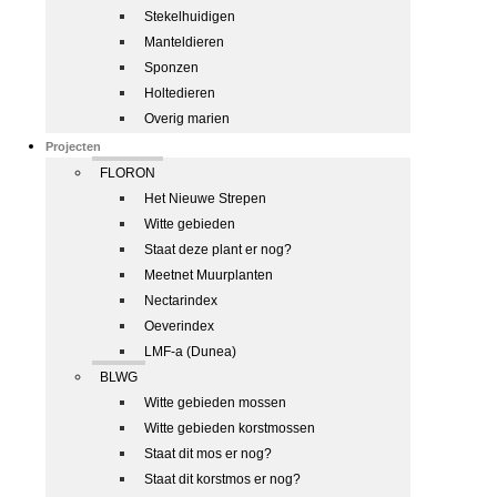
Stekelhuidigen
Manteldieren
Sponzen
Holtedieren
Overig marien
Projecten
FLORON
Het Nieuwe Strepen
Witte gebieden
Staat deze plant er nog?
Meetnet Muurplanten
Nectarindex
Oeverindex
LMF-a (Dunea)
BLWG
Witte gebieden mossen
Witte gebieden korstmossen
Staat dit mos er nog?
Staat dit korstmos er nog?