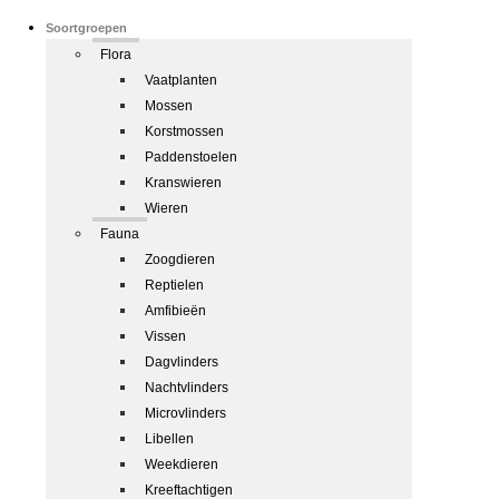
Soortgroepen
Flora
Vaatplanten
Mossen
Korstmossen
Paddenstoelen
Kranswieren
Wieren
Fauna
Zoogdieren
Reptielen
Amfibieën
Vissen
Dagvlinders
Nachtvlinders
Microvlinders
Libellen
Weekdieren
Kreeftachtigen