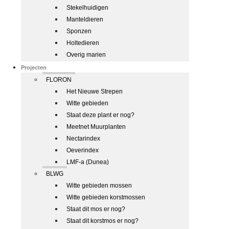
Stekelhuidigen
Manteldieren
Sponzen
Holtedieren
Overig marien
Projecten
FLORON
Het Nieuwe Strepen
Witte gebieden
Staat deze plant er nog?
Meetnet Muurplanten
Nectarindex
Oeverindex
LMF-a (Dunea)
BLWG
Witte gebieden mossen
Witte gebieden korstmossen
Staat dit mos er nog?
Staat dit korstmos er nog?