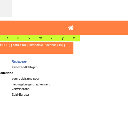
t
u
v
w
x
y
z
atuur (2)
|
flora's (0)
|
taxonomie
|
feedback (0)
|
Rubiaceae
Tweezaadlobbigen
ederland
zeer zeldzame soort
niet-ingeburgerd: adventief /
verwilderend
Zuid-Europa