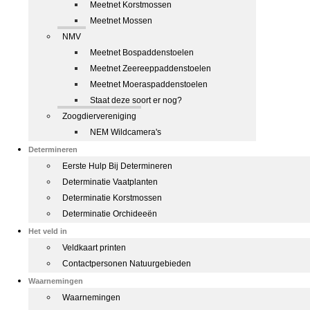
Meetnet Korstmossen
Meetnet Mossen
NMV
Meetnet Bospaddenstoelen
Meetnet Zeereeppaddenstoelen
Meetnet Moeraspaddenstoelen
Staat deze soort er nog?
Zoogdiervereniging
NEM Wildcamera's
Determineren
Eerste Hulp Bij Determineren
Determinatie Vaatplanten
Determinatie Korstmossen
Determinatie Orchideeën
Het veld in
Veldkaart printen
Contactpersonen Natuurgebieden
Waarnemingen
Waarnemingen