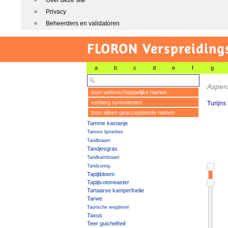
Over deze site
Privacy
Beheerders en validatoren
FLORON Verspreiding
a
b
c
d
e
f
g
Asperu
toon wetenschappelijke namen
verberg synoniemen
Turijns
toon alleen geaccepteerde namen
Tamme kastanje
Tamme lijsterbes
Tandbraam
Tandjesgras
Tandkambraam
Tandzuring
Tapijtbloem
Tapijtcotoneaster
Tartaarse kamperfoelie
Tarwe
Taurische wegdistel
Taxus
Teer guichelheil