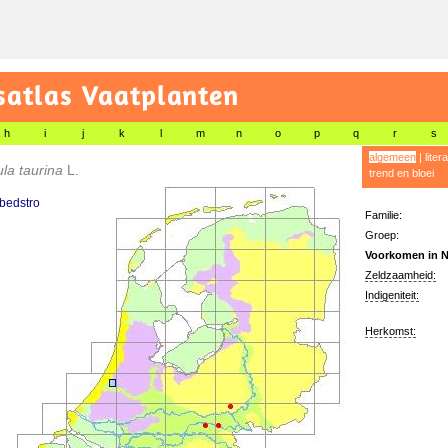
satlas Vaatplanten
h
i
j
k
l
m
n
o
p
q
r
s
algemeen
|
liter
la taurina
L.
trend en bloei
 bedstro
Familie:
Groep:
Voorkomen in N
Zeldzaamheid:
Indigeniteit:
Herkomst: