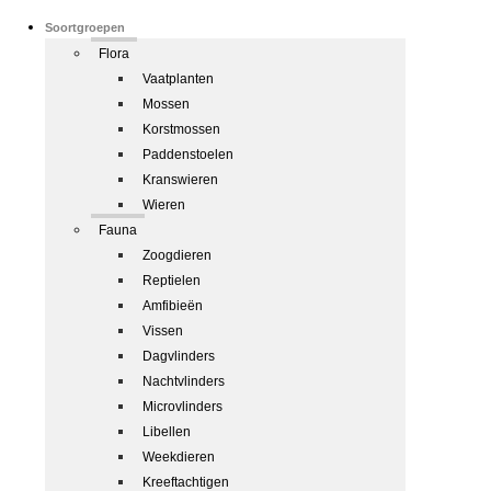
Soortgroepen
Flora
Vaatplanten
Mossen
Korstmossen
Paddenstoelen
Kranswieren
Wieren
Fauna
Zoogdieren
Reptielen
Amfibieën
Vissen
Dagvlinders
Nachtvlinders
Microvlinders
Libellen
Weekdieren
Kreeftachtigen