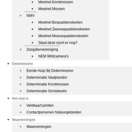
Meetnet Korstmossen
Meetnet Mossen
NMV
Meetnet Bospaddenstoelen
Meetnet Zeereeppaddenstoelen
Meetnet Moeraspaddenstoelen
Staat deze soort er nog?
Zoogdiervereniging
NEM Wildcamera's
Determineren
Eerste Hulp Bij Determineren
Determinatie Vaatplanten
Determinatie Korstmossen
Determinatie Orchideeën
Het veld in
Veldkaart printen
Contactpersonen Natuurgebieden
Waarnemingen
Waarnemingen