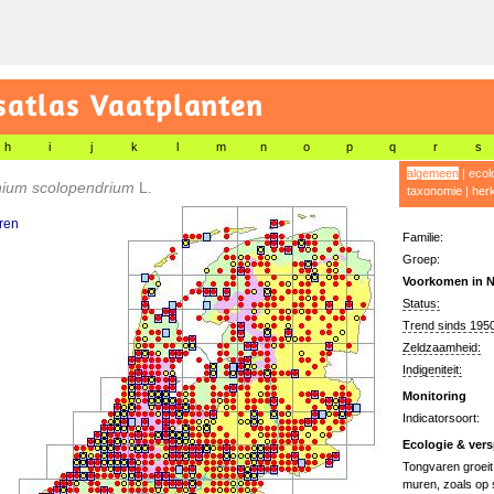
satlas Vaatplanten
h
i
j
k
l
m
n
o
p
q
r
s
algemeen
|
ecol
nium scolopendrium
L.
taxonomie
|
her
ren
Familie:
Groep:
Voorkomen in N
Status:
Trend sinds 1950
Zeldzaamheid:
Indigeniteit:
Monitoring
Indicatorsoort:
Ecologie & vers
Tongvaren groeit
muren, zoals op 