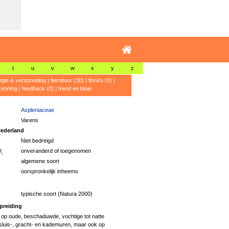
t
u
v
w
x
y
z
ogie & verspreiding
|
literatuur (30)
|
flora's (6)
|
kenning
|
feedback (0)
|
trend en bloei
Aspleniaceae
Varens
ederland
Niet bedreigd
:
onveranderd of toegenomen
algemene soort
oorspronkelijk inheems
typische soort (Natura 2000)
preiding
 op oude, beschaduwde, vochtige tot natte
sluis-, gracht- en kademuren, maar ook op