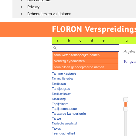
Over deze site
Privacy
Beheerders en validatoren
FLORON Verspreiding
a
b
c
d
e
f
g
Asple
toon wetenschappelijke namen
verberg synoniemen
Tongva
toon alleen geaccepteerde namen
Tamme kastanje
Tamme lijsterbes
Tandbraam
Tandjesgras
Tandkambraam
Tandzuring
Tapijtbloem
Tapijtcotoneaster
Tartaarse kamperfoelie
Tarwe
Taurische wegdistel
Taxus
Teer guichelheil