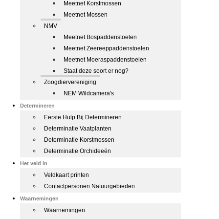
Meetnet Korstmossen
Meetnet Mossen
NMV
Meetnet Bospaddenstoelen
Meetnet Zeereeppaddenstoelen
Meetnet Moeraspaddenstoelen
Staat deze soort er nog?
Zoogdiervereniging
NEM Wildcamera's
Determineren
Eerste Hulp Bij Determineren
Determinatie Vaatplanten
Determinatie Korstmossen
Determinatie Orchideeën
Het veld in
Veldkaart printen
Contactpersonen Natuurgebieden
Waarnemingen
Waarnemingen