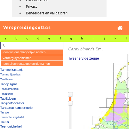
Over deze site
Privacy
Beheerders en validatoren
Verspreidingsatlas
a
b
c
d
e
f
g
h
i
j
k
l
Carex binervis
Sm.
toon wetenschappelijke namen
verberg synoniemen
Tweenervige zegge
toon alleen geaccepteerde namen
Tamme kastanje
Tamme lijsterbes
Tandbraam
Tandjesgras
Tandkambraam
Tandzuring
Tapijtbloem
Tapijtcotoneaster
Tartaarse kamperfoelie
Tarwe
Taurische wegdistel
Taxus
Teer guichelheil