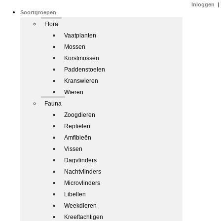
Inloggen
|
Soortgroepen
Flora
Vaatplanten
Mossen
Korstmossen
Paddenstoelen
Kranswieren
Wieren
Fauna
Zoogdieren
Reptielen
Amfibieën
Vissen
Dagvlinders
Nachtvlinders
Microvlinders
Libellen
Weekdieren
Kreeftachtigen