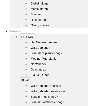
Stekelhuidigen
Manteldieren
Sponzen
Holtedieren
Overig marien
Projecten
FLORON
Het Nieuwe Strepen
Witte gebieden
Staat deze plant er nog?
Meetnet Muurplanten
Nectarindex
Oeverindex
LMF-a (Dunea)
BLWG
Witte gebieden mossen
Witte gebieden korstmossen
Staat dit mos er nog?
Staat dit korstmos er nog?