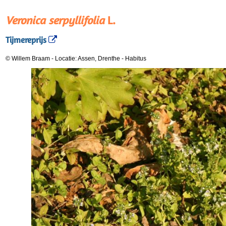
Veronica serpyllifolia
L.
Tijmereprijs
© Willem Braam
-
Locatie: Assen, Drenthe
-
Habitus