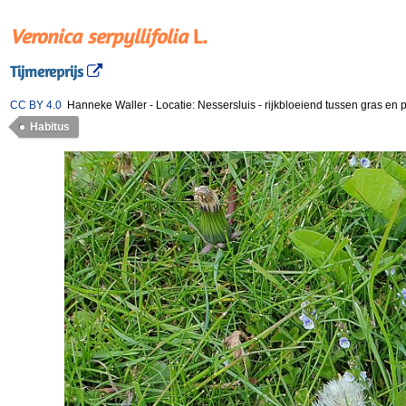
Veronica serpyllifolia
L.
Tijmereprijs
CC BY 4.0
Hanneke Waller
-
Locatie: Nessersluis
-
rijkbloeiend tussen gras e
Habitus