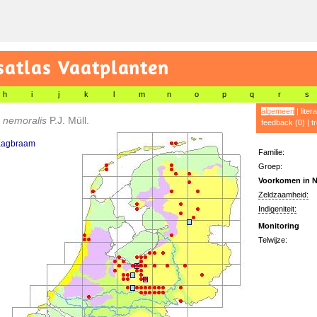
satlas Vaatplanten
h
i
j
k
l
m
n
o
p
q
r
s
algemeen
|
liter
 nemoralis
P.J. Müll.
feedback (0)
|
t
aagbraam
Familie:
Groep:
Voorkomen in N
Zeldzaamheid:
Indigeniteit:
Monitoring
Telwijze: