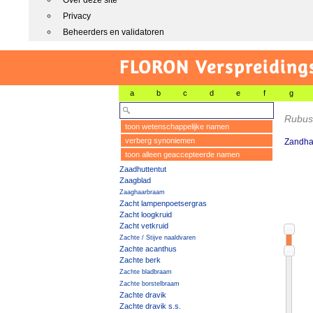
Over deze site
Privacy
Beheerders en validatoren
FLORON Verspreiding
a
b
c
d
e
f
g
Rubus
toon wetenschappelijke namen
verberg synoniemen
Zandh
toon alleen geaccepteerde namen
Zaadhuttentut
Zaagblad
Zaaghaarbraam
Zacht lampenpoetsergras
Zacht loogkruid
Zacht vetkruid
Zachte / Stijve naaldvaren
Zachte acanthus
Zachte berk
Zachte bladbraam
Zachte borstelbraam
Zachte dravik
Zachte dravik s.s.