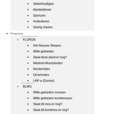
Stekelhuidigen
Manteldieren
Sponzen
Holtedieren
Overig marien
Projecten
FLORON
Het Nieuwe Strepen
Witte gebieden
Staat deze plant er nog?
Meetnet Muurplanten
Nectarindex
Oeverindex
LMF-a (Dunea)
BLWG
Witte gebieden mossen
Witte gebieden korstmossen
Staat dit mos er nog?
Staat dit korstmos er nog?