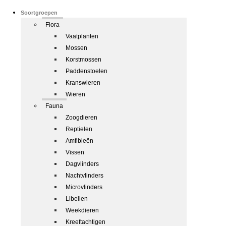
Soortgroepen
Flora
Vaatplanten
Mossen
Korstmossen
Paddenstoelen
Kranswieren
Wieren
Fauna
Zoogdieren
Reptielen
Amfibieën
Vissen
Dagvlinders
Nachtvlinders
Microvlinders
Libellen
Weekdieren
Kreeftachtigen