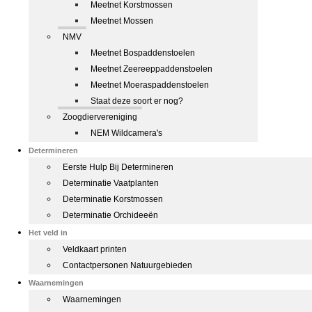
Meetnet Korstmossen
Meetnet Mossen
NMV
Meetnet Bospaddenstoelen
Meetnet Zeereeppaddenstoelen
Meetnet Moeraspaddenstoelen
Staat deze soort er nog?
Zoogdiervereniging
NEM Wildcamera's
Determineren
Eerste Hulp Bij Determineren
Determinatie Vaatplanten
Determinatie Korstmossen
Determinatie Orchideeën
Het veld in
Veldkaart printen
Contactpersonen Natuurgebieden
Waarnemingen
Waarnemingen