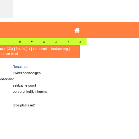
t
u
v
w
x
y
z
atuur (33)
|
flora's (1)
|
taxonomie
|
herkenning
|
rend en bloei
Rosaceae
Tweezaadlobbigen
ederland
zeldzame soort
oorspronkelijk inheems
groeiplaats m2