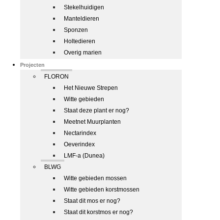
Stekelhuidigen
Manteldieren
Sponzen
Holtedieren
Overig marien
Projecten
FLORON
Het Nieuwe Strepen
Witte gebieden
Staat deze plant er nog?
Meetnet Muurplanten
Nectarindex
Oeverindex
LMF-a (Dunea)
BLWG
Witte gebieden mossen
Witte gebieden korstmossen
Staat dit mos er nog?
Staat dit korstmos er nog?