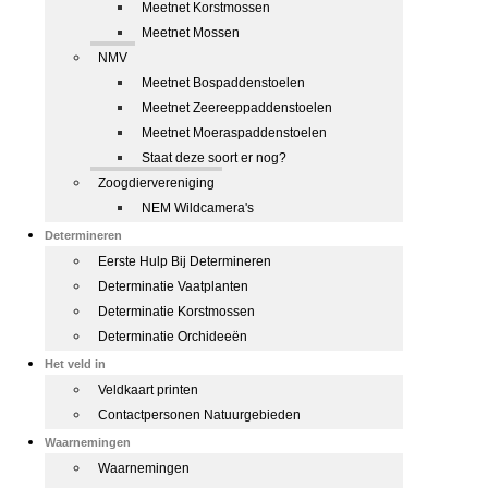
Meetnet Korstmossen
Meetnet Mossen
NMV
Meetnet Bospaddenstoelen
Meetnet Zeereeppaddenstoelen
Meetnet Moeraspaddenstoelen
Staat deze soort er nog?
Zoogdiervereniging
NEM Wildcamera's
Determineren
Eerste Hulp Bij Determineren
Determinatie Vaatplanten
Determinatie Korstmossen
Determinatie Orchideeën
Het veld in
Veldkaart printen
Contactpersonen Natuurgebieden
Waarnemingen
Waarnemingen