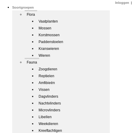
Inloggen
|
Soortgroepen
Flora
Vaatplanten
Mossen
Korstmossen
Paddenstoelen
Kranswieren
Wieren
Fauna
Zoogdieren
Reptielen
Amfibieën
Vissen
Dagvlinders
Nachtvlinders
Microvlinders
Libellen
Weekdieren
Kreeftachtigen