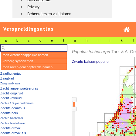
Over deze site
Privacy
Beheerders en validatoren
Verspreidingsatlas
a
b
c
d
e
f
g
h
i
j
k
l
Populus trichocarpa
Torr. & A. Gr
toon wetenschappelijke namen
verberg synoniemen
Zwarte balsempopulier
toon alleen geaccepteerde namen
Zaadhuttentut
Zaagblad
Zaaghaarbraam
Zacht lampenpoetsergras
Zacht loogkruid
Zacht vetkruid
Zachte / Stijve naaldvaren
Zachte acanthus
Zachte berk
Zachte bladbraam
Zachte borstelbraam
Zachte dravik
Zachte dravik s.s.