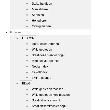
Stekelhuidigen
Manteldieren
Sponzen
Holtedieren
Overig marien
Projecten
FLORON
Het Nieuwe Strepen
Witte gebieden
Staat deze plant er nog?
Meetnet Muurplanten
Nectarindex
Oeverindex
LMF-a (Dunea)
BLWG
Witte gebieden mossen
Witte gebieden korstmossen
Staat dit mos er nog?
Staat dit korstmos er nog?