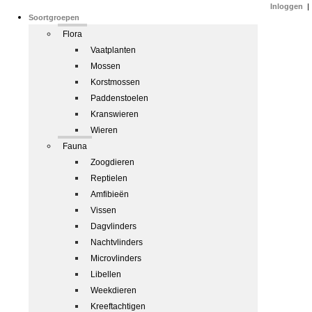
Inloggen
|
Soortgroepen
Flora
Vaatplanten
Mossen
Korstmossen
Paddenstoelen
Kranswieren
Wieren
Fauna
Zoogdieren
Reptielen
Amfibieën
Vissen
Dagvlinders
Nachtvlinders
Microvlinders
Libellen
Weekdieren
Kreeftachtigen