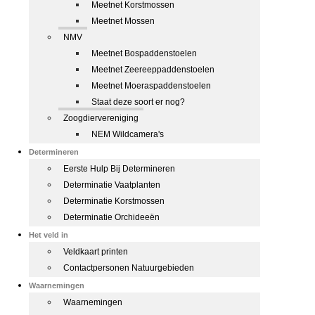
Meetnet Korstmossen
Meetnet Mossen
NMV
Meetnet Bospaddenstoelen
Meetnet Zeereeppaddenstoelen
Meetnet Moeraspaddenstoelen
Staat deze soort er nog?
Zoogdiervereniging
NEM Wildcamera's
Determineren
Eerste Hulp Bij Determineren
Determinatie Vaatplanten
Determinatie Korstmossen
Determinatie Orchideeën
Het veld in
Veldkaart printen
Contactpersonen Natuurgebieden
Waarnemingen
Waarnemingen