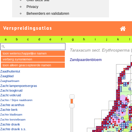
Over deze site
Privacy
Beheerders en validatoren
Verspreidingsatlas
a
b
c
d
e
f
g
h
i
j
k
l
Taraxacum sect. Erythrosperma
toon wetenschappelijke namen
verberg synoniemen
Zandpaardenbloem
toon alleen geaccepteerde namen
Zaadhuttentut
Zaagblad
Zaaghaarbraam
Zacht lampenpoetsergras
Zacht loogkruid
Zacht vetkruid
Zachte / Stijve naaldvaren
Zachte acanthus
Zachte berk
Zachte bladbraam
Zachte borstelbraam
Zachte dravik
Zachte dravik s.s.