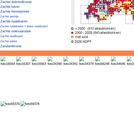
Zachte duizendknoop
Zachte haver
Zachte hennepnetel
Zachte jasmijn
Zachte naaldvaren
Zachte naaldvaren × Stijve naaldvaren
Zachte ooievaarsbek
Zachte tandbraam
Zachte wikke
Zandambrosia
Zandanjer
Zandbankwilg
Zandblauwtje
Zandbloem
Zanddoddegras
Zandhaagbraam
Zandhaver
Zandhoornbloem
Zandlangbaardgras
Zandpaardenbloem
Zandraket
Zandstruisgras
Zandteunisbloem
Zandvarkensgras
Zandviooltje
Zandweegbree
Zandwolfsmelk
Zandzeekraal