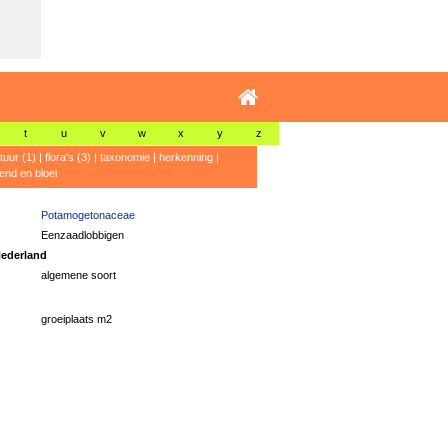
t
u
v
w
x
y
z
atuur (1)
|
flora's (3)
|
taxonomie
|
herkenning
|
rend en bloei
Potamogetonaceae
Eenzaadlobbigen
ederland
algemene soort
groeiplaats m2