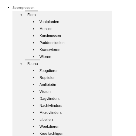
Soortgroepen
Flora
Vaatplanten
Mossen
Korstmossen
Paddenstoelen
Kranswieren
Wieren
Fauna
Zoogdieren
Reptielen
Amfibieën
Vissen
Dagvlinders
Nachtvlinders
Microvlinders
Libellen
Weekdieren
Kreeftachtigen