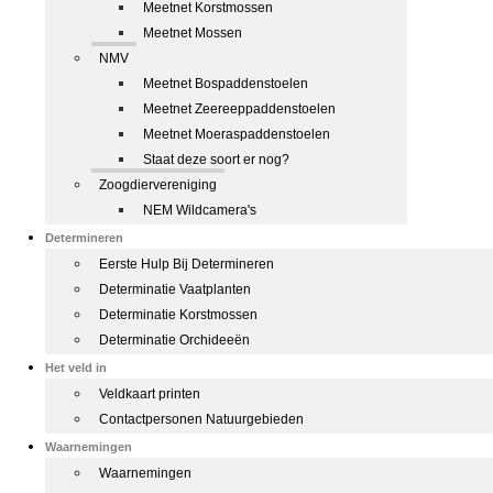
Meetnet Korstmossen
Meetnet Mossen
NMV
Meetnet Bospaddenstoelen
Meetnet Zeereeppaddenstoelen
Meetnet Moeraspaddenstoelen
Staat deze soort er nog?
Zoogdiervereniging
NEM Wildcamera's
Determineren
Eerste Hulp Bij Determineren
Determinatie Vaatplanten
Determinatie Korstmossen
Determinatie Orchideeën
Het veld in
Veldkaart printen
Contactpersonen Natuurgebieden
Waarnemingen
Waarnemingen