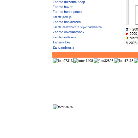
Zachte duizendknoop
Zachte haver
Zachte hennepnetel
Zachte jasmijn
Zachte naaldvaren
Zachte naaldvaren × Stijve naaldvaren
Zachte ooievaarsbek
Zachte tandbraam
Zachte wikke
Zandambrosia
Zandanjer
Zandbankwilg
Zandblauwtje
Zandbloem
Zanddoddegras
Zandhaagbraam
Zandhaver
Zandhoornbloem
Zandlangbaardgras
Zandpaardenbloem
Zandraket
Zandstruisgras
Zandteunisbloem
Zandvarkensgras
Zandviooltje
Zandweegbree
Zandwolfsmelk
Zandzeekraal