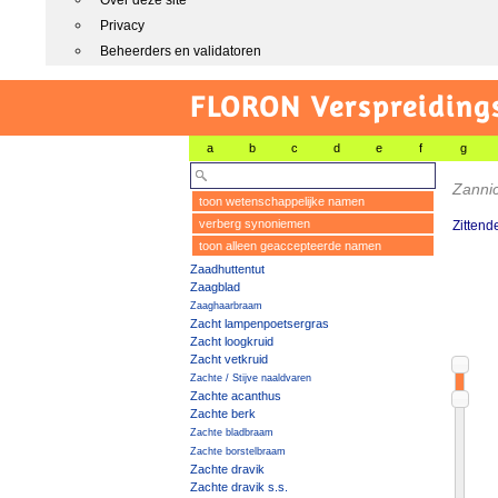
Over deze site
Privacy
Beheerders en validatoren
FLORON Verspreiding
a
b
c
d
e
f
g
Zannic
toon wetenschappelijke namen
verberg synoniemen
Zittend
toon alleen geaccepteerde namen
Zaadhuttentut
Zaagblad
Zaaghaarbraam
Zacht lampenpoetsergras
Zacht loogkruid
Zacht vetkruid
Zachte / Stijve naaldvaren
Zachte acanthus
Zachte berk
Zachte bladbraam
Zachte borstelbraam
Zachte dravik
Zachte dravik s.s.