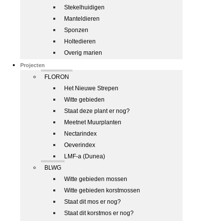
Stekelhuidigen
Manteldieren
Sponzen
Holtedieren
Overig marien
Projecten
FLORON
Het Nieuwe Strepen
Witte gebieden
Staat deze plant er nog?
Meetnet Muurplanten
Nectarindex
Oeverindex
LMF-a (Dunea)
BLWG
Witte gebieden mossen
Witte gebieden korstmossen
Staat dit mos er nog?
Staat dit korstmos er nog?