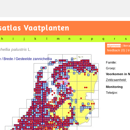
satlas Vaatplanten
h
i
j
k
l
m
n
o
p
q
r
s
algemeen
|
liter
hellia palustris
L.
feedback (0)
|
t
e / Brede / Gesteelde zannichellia
Familie:
Groep:
Voorkomen in N
Zeldzaamheid:
Monitoring
Telwijze: