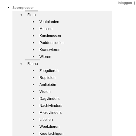
Inloggen
|
Soortgroepen
Flora
Vaatplanten
Mossen
Korstmossen
Paddenstoelen
Kranswieren
Wieren
Fauna
Zoogdieren
Reptielen
Amfibieën
Vissen
Dagvlinders
Nachtvlinders
Microvlinders
Libellen
Weekdieren
Kreeftachtigen