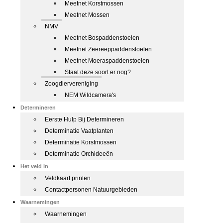
Meetnet Korstmossen
Meetnet Mossen
NMV
Meetnet Bospaddenstoelen
Meetnet Zeereeppaddenstoelen
Meetnet Moeraspaddenstoelen
Staat deze soort er nog?
Zoogdiervereniging
NEM Wildcamera's
Determineren
Eerste Hulp Bij Determineren
Determinatie Vaatplanten
Determinatie Korstmossen
Determinatie Orchideeën
Het veld in
Veldkaart printen
Contactpersonen Natuurgebieden
Waarnemingen
Waarnemingen