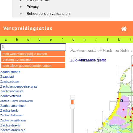
Over deze site
Privacy
Beheerders en validatoren
Verspreidingsatlas
a
b
c
d
e
f
g
h
i
j
k
l
Panicum schinzii
Hack. ex Schinz
toon wetenschappelijke namen
verberg synoniemen
Zuid-Afrikaanse gierst
toon alleen geaccepteerde namen
Zaadhuttentut
Zaagblad
Zaaghaarbraam
Zacht lampenpoetsergras
Zacht loogkruid
Zacht vetkruid
Zachte / Stijve naaldvaren
Zachte acanthus
Zachte berk
Zachte bladbraam
Zachte borstelbraam
Zachte dravik
Zachte dravik s.s.