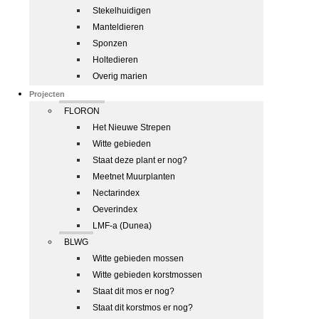
Stekelhuidigen
Manteldieren
Sponzen
Holtedieren
Overig marien
Projecten
FLORON
Het Nieuwe Strepen
Witte gebieden
Staat deze plant er nog?
Meetnet Muurplanten
Nectarindex
Oeverindex
LMF-a (Dunea)
BLWG
Witte gebieden mossen
Witte gebieden korstmossen
Staat dit mos er nog?
Staat dit korstmos er nog?