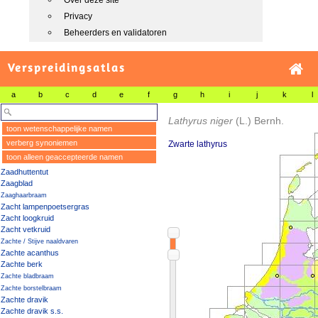
Over deze site
Privacy
Beheerders en validatoren
Verspreidingsatlas
a
b
c
d
e
f
g
h
i
j
k
l
Lathyrus niger
(L.) Bernh.
toon wetenschappelijke namen
verberg synoniemen
Zwarte lathyrus
toon alleen geaccepteerde namen
Zaadhuttentut
Zaagblad
Zaaghaarbraam
Zacht lampenpoetsergras
Zacht loogkruid
Zacht vetkruid
Zachte / Stijve naaldvaren
Zachte acanthus
Zachte berk
Zachte bladbraam
Zachte borstelbraam
Zachte dravik
Zachte dravik s.s.