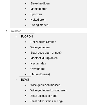
Stekelhuidigen
Manteldieren
Sponzen
Holtedieren
Overig marien
Projecten
FLORON
Het Nieuwe Strepen
Witte gebieden
Staat deze plant er nog?
Meetnet Muurplanten
Nectarindex
Oeverindex
LMF-a (Dunea)
BLWG
Witte gebieden mossen
Witte gebieden korstmossen
Staat dit mos er nog?
Staat dit korstmos er nog?