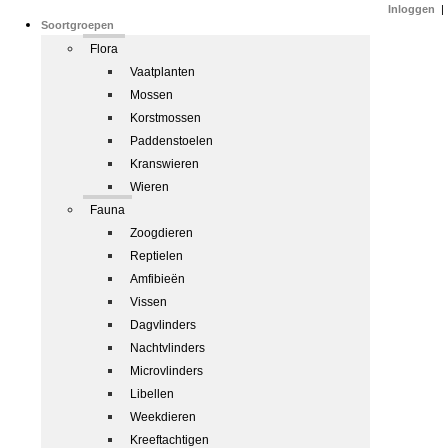
Inloggen
|
Soortgroepen
Flora
Vaatplanten
Mossen
Korstmossen
Paddenstoelen
Kranswieren
Wieren
Fauna
Zoogdieren
Reptielen
Amfibieën
Vissen
Dagvlinders
Nachtvlinders
Microvlinders
Libellen
Weekdieren
Kreeftachtigen