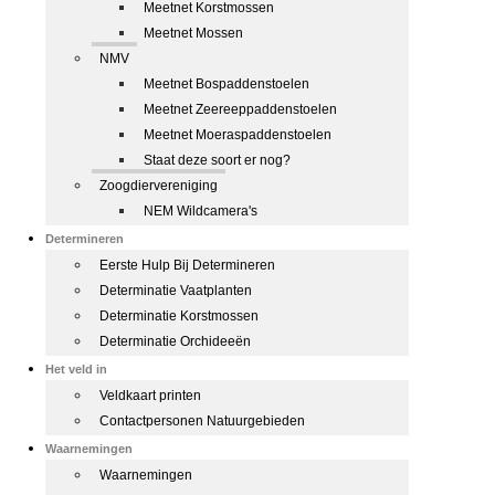
Meetnet Korstmossen
Meetnet Mossen
NMV
Meetnet Bospaddenstoelen
Meetnet Zeereeppaddenstoelen
Meetnet Moeraspaddenstoelen
Staat deze soort er nog?
Zoogdiervereniging
NEM Wildcamera's
Determineren
Eerste Hulp Bij Determineren
Determinatie Vaatplanten
Determinatie Korstmossen
Determinatie Orchideeën
Het veld in
Veldkaart printen
Contactpersonen Natuurgebieden
Waarnemingen
Waarnemingen