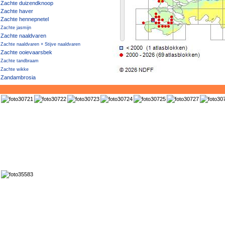
Zachte duizendknoop
Zachte haver
Zachte hennepnetel
Zachte jasmijn
Zachte naaldvaren
Zachte naaldvaren × Stijve naaldvaren
Zachte ooievaarsbek
Zachte tandbraam
Zachte wikke
Zandambrosia
Zandanjer
Zandbankwilg
Zandblauwtje
Zandbloem
Zanddoddegras
Zandhaagbraam
Zandhaver
Zandhoornbloem
Zandlangbaardgras
Zandpaardenbloem
Zandraket
Zandstruisgras
Zandteunisbloem
Zandvarkensgras
Zandviooltje
Zandweegbree
Zandwolfsmelk
Zandzeekraal