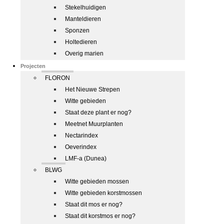
Stekelhuidigen
Manteldieren
Sponzen
Holtedieren
Overig marien
Projecten
FLORON
Het Nieuwe Strepen
Witte gebieden
Staat deze plant er nog?
Meetnet Muurplanten
Nectarindex
Oeverindex
LMF-a (Dunea)
BLWG
Witte gebieden mossen
Witte gebieden korstmossen
Staat dit mos er nog?
Staat dit korstmos er nog?