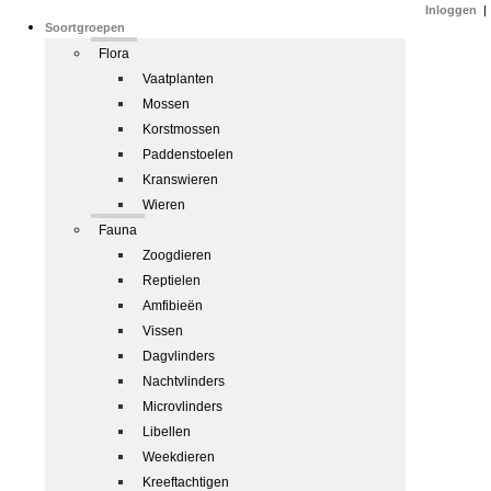
Inloggen
|
Soortgroepen
Flora
Vaatplanten
Mossen
Korstmossen
Paddenstoelen
Kranswieren
Wieren
Fauna
Zoogdieren
Reptielen
Amfibieën
Vissen
Dagvlinders
Nachtvlinders
Microvlinders
Libellen
Weekdieren
Kreeftachtigen