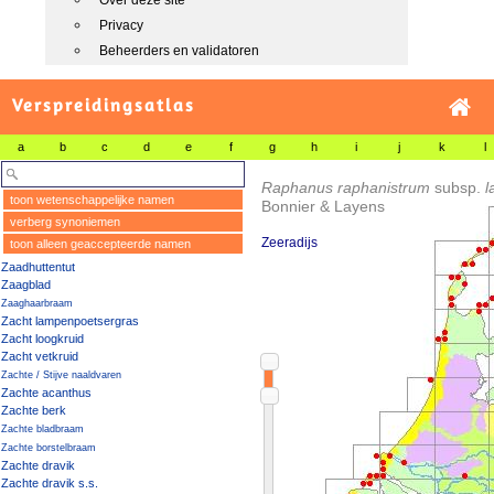
Over deze site
Privacy
Beheerders en validatoren
Verspreidingsatlas
a
b
c
d
e
f
g
h
i
j
k
l
Raphanus raphanistrum
subsp.
l
toon wetenschappelijke namen
Bonnier & Layens
verberg synoniemen
Zeeradijs
toon alleen geaccepteerde namen
Zaadhuttentut
Zaagblad
Zaaghaarbraam
Zacht lampenpoetsergras
Zacht loogkruid
Zacht vetkruid
Zachte / Stijve naaldvaren
Zachte acanthus
Zachte berk
Zachte bladbraam
Zachte borstelbraam
Zachte dravik
Zachte dravik s.s.