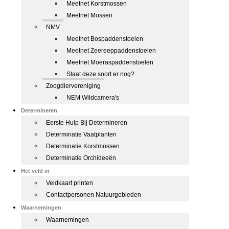
Meetnet Korstmossen
Meetnet Mossen
NMV
Meetnet Bospaddenstoelen
Meetnet Zeereeppaddenstoelen
Meetnet Moeraspaddenstoelen
Staat deze soort er nog?
Zoogdiervereniging
NEM Wildcamera's
Determineren
Eerste Hulp Bij Determineren
Determinatie Vaatplanten
Determinatie Korstmossen
Determinatie Orchideeën
Het veld in
Veldkaart printen
Contactpersonen Natuurgebieden
Waarnemingen
Waarnemingen