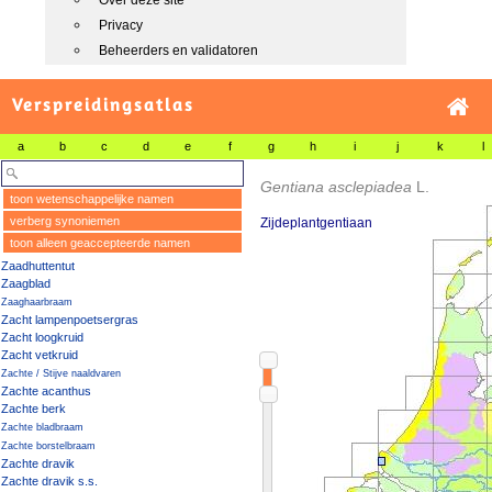
Over deze site
Privacy
Beheerders en validatoren
Verspreidingsatlas
a
b
c
d
e
f
g
h
i
j
k
l
Gentiana asclepiadea
L.
toon wetenschappelijke namen
verberg synoniemen
Zijdeplantgentiaan
toon alleen geaccepteerde namen
Zaadhuttentut
Zaagblad
Zaaghaarbraam
Zacht lampenpoetsergras
Zacht loogkruid
Zacht vetkruid
Zachte / Stijve naaldvaren
Zachte acanthus
Zachte berk
Zachte bladbraam
Zachte borstelbraam
Zachte dravik
Zachte dravik s.s.