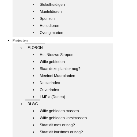
Stekelhuidigen
Manteldieren
Sponzen
Holtedieren
Overig marien
Projecten
FLORON
Het Nieuwe Strepen
Witte gebieden
Staat deze plant er nog?
Meetnet Muurplanten
Nectarindex
Oeverindex
LMF-a (Dunea)
BLWG
Witte gebieden mossen
Witte gebieden korstmossen
Staat dit mos er nog?
Staat dit korstmos er nog?