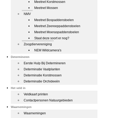
Meetnet Korstmossen
Meetnet Mossen
NMV
Meetnet Bospaddenstoelen
Meetnet Zeereeppaddenstoelen
Meetnet Moeraspaddenstoelen
Staat deze soort er nog?
Zoogdiervereniging
NEM Wildcamera's
Determineren
Eerste Hulp Bij Determineren
Determinatie Vaatplanten
Determinatie Korstmossen
Determinatie Orchideeën
Het veld in
Veldkaart printen
Contactpersonen Natuurgebieden
Waarnemingen
Waarnemingen