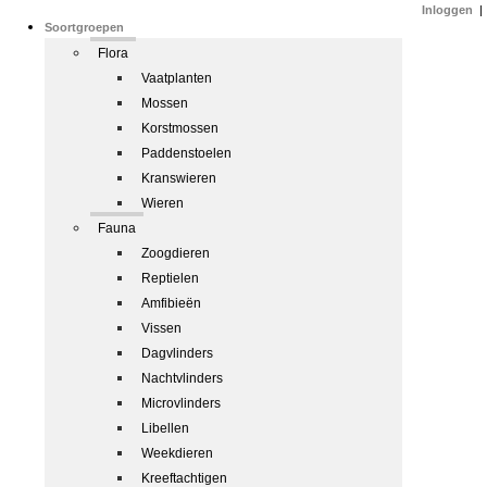
Inloggen
|
Soortgroepen
Flora
Vaatplanten
Mossen
Korstmossen
Paddenstoelen
Kranswieren
Wieren
Fauna
Zoogdieren
Reptielen
Amfibieën
Vissen
Dagvlinders
Nachtvlinders
Microvlinders
Libellen
Weekdieren
Kreeftachtigen