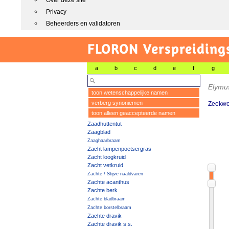
Over deze site
Privacy
Beheerders en validatoren
FLORON Verspreiding
a
b
c
d
e
f
g
Elymu
toon wetenschappelijke namen
verberg synoniemen
Zeekw
toon alleen geaccepteerde namen
Zaadhuttentut
Zaagblad
Zaaghaarbraam
Zacht lampenpoetsergras
Zacht loogkruid
Zacht vetkruid
Zachte / Stijve naaldvaren
Zachte acanthus
Zachte berk
Zachte bladbraam
Zachte borstelbraam
Zachte dravik
Zachte dravik s.s.