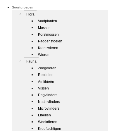
Soortgroepen
Flora
Vaatplanten
Mossen
Korstmossen
Paddenstoelen
Kranswieren
Wieren
Fauna
Zoogdieren
Reptielen
Amfibieën
Vissen
Dagvlinders
Nachtvlinders
Microvlinders
Libellen
Weekdieren
Kreeftachtigen