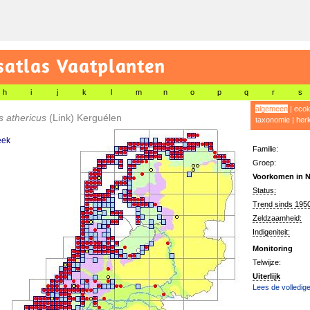
satlas Vaatplanten
h
i
j
k
l
m
n
o
p
q
r
s
algemeen
|
ecol
s athericus
(Link) Kerguélen
taxonomie
|
her
eek
Familie:
Groep:
Voorkomen in N
Status:
Trend sinds 1950
Zeldzaamheid:
Indigeniteit:
Monitoring
Telwijze:
Uiterlijk
Lees de volledige