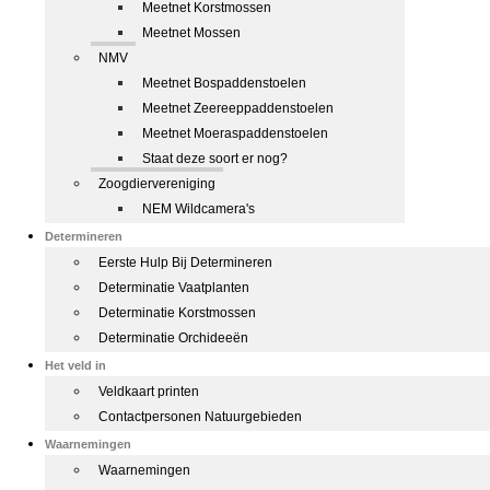
Meetnet Korstmossen
Meetnet Mossen
NMV
Meetnet Bospaddenstoelen
Meetnet Zeereeppaddenstoelen
Meetnet Moeraspaddenstoelen
Staat deze soort er nog?
Zoogdiervereniging
NEM Wildcamera's
Determineren
Eerste Hulp Bij Determineren
Determinatie Vaatplanten
Determinatie Korstmossen
Determinatie Orchideeën
Het veld in
Veldkaart printen
Contactpersonen Natuurgebieden
Waarnemingen
Waarnemingen