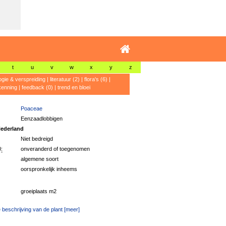
t
u
v
w
x
y
z
ogie & verspreiding
|
literatuur (2)
|
flora's (6)
|
kenning
|
feedback (0)
|
trend en bloei
Poaceae
Eenzaadlobbigen
ederland
Niet bedreigd
:
onveranderd of toegenomen
algemene soort
oorspronkelijk inheems
groeiplaats m2
 beschrijving van de plant [meer]