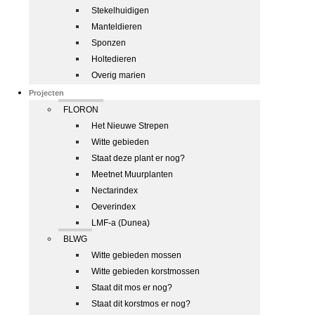
Stekelhuidigen
Manteldieren
Sponzen
Holtedieren
Overig marien
Projecten
FLORON
Het Nieuwe Strepen
Witte gebieden
Staat deze plant er nog?
Meetnet Muurplanten
Nectarindex
Oeverindex
LMF-a (Dunea)
BLWG
Witte gebieden mossen
Witte gebieden korstmossen
Staat dit mos er nog?
Staat dit korstmos er nog?