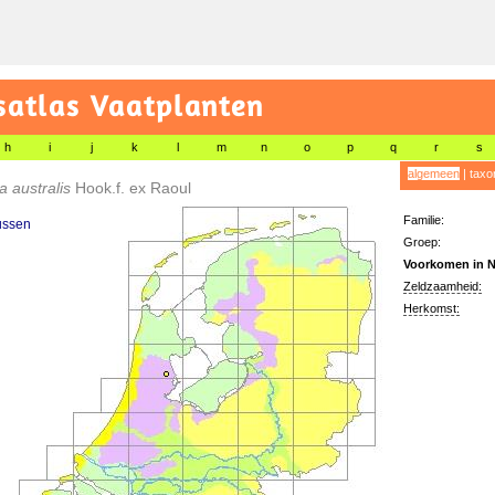
satlas Vaatplanten
h
i
j
k
l
m
n
o
p
q
r
s
algemeen
|
taxo
a australis
Hook.f. ex Raoul
Familie:
ussen
Groep:
Voorkomen in N
Zeldzaamheid:
Herkomst: