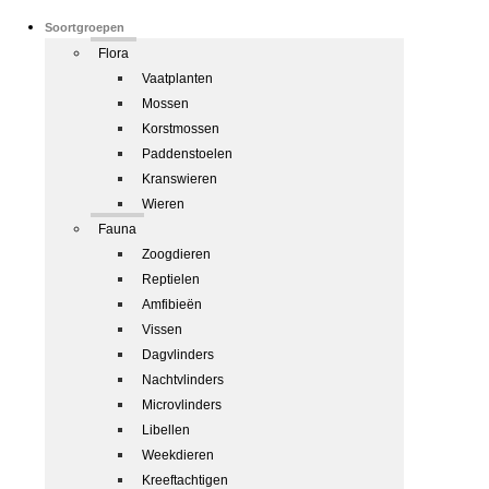
Soortgroepen
Flora
Vaatplanten
Mossen
Korstmossen
Paddenstoelen
Kranswieren
Wieren
Fauna
Zoogdieren
Reptielen
Amfibieën
Vissen
Dagvlinders
Nachtvlinders
Microvlinders
Libellen
Weekdieren
Kreeftachtigen