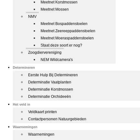
Meetnet Korstmossen
Meetnet Mossen
NMV
Meetnet Bospaddenstoelen
Meetnet Zeereeppaddenstoelen
Meetnet Moeraspaddenstoelen
Staat deze soort er nog?
Zoogdiervereniging
NEM Wildcamera's
Determineren
Eerste Hulp Bij Determineren
Determinatie Vaatplanten
Determinatie Korstmossen
Determinatie Orchideeën
Het veld in
Veldkaart printen
Contactpersonen Natuurgebieden
Waarnemingen
Waarnemingen