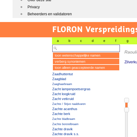
Over deze site
Privacy
Beheerders en validatoren
FLORON Verspreiding
a
b
c
d
e
f
g
Raouli
toon wetenschappelijke namen
verberg synoniemen
Zilverk
toon alleen geaccepteerde namen
Zaadhuttentut
Zaagblad
Zaaghaarbraam
Zacht lampenpoetsergras
Zacht loogkruid
Zacht vetkruid
Zachte / Stijve naaldvaren
Zachte acanthus
Zachte berk
Zachte bladbraam
Zachte borstelbraam
Zachte dravik
Zachte dravik s.s.