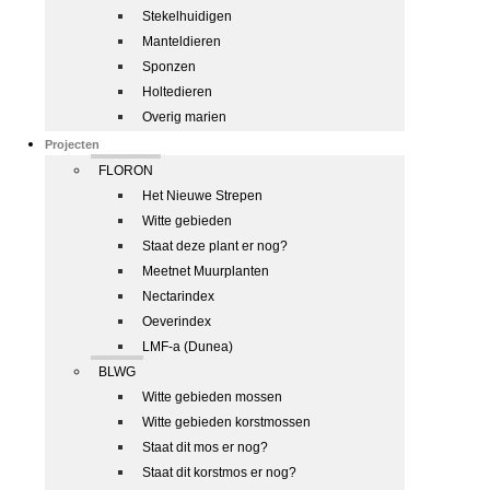
Stekelhuidigen
Manteldieren
Sponzen
Holtedieren
Overig marien
Projecten
FLORON
Het Nieuwe Strepen
Witte gebieden
Staat deze plant er nog?
Meetnet Muurplanten
Nectarindex
Oeverindex
LMF-a (Dunea)
BLWG
Witte gebieden mossen
Witte gebieden korstmossen
Staat dit mos er nog?
Staat dit korstmos er nog?