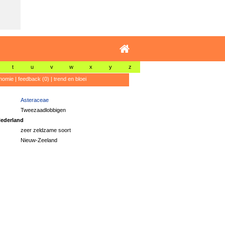
t
u
v
w
x
y
z
nomie
|
feedback (0)
|
trend en bloei
Asteraceae
Tweezaadlobbigen
ederland
zeer zeldzame soort
Nieuw-Zeeland