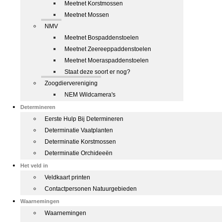
Meetnet Korstmossen
Meetnet Mossen
NMV
Meetnet Bospaddenstoelen
Meetnet Zeereeppaddenstoelen
Meetnet Moeraspaddenstoelen
Staat deze soort er nog?
Zoogdiervereniging
NEM Wildcamera's
Determineren
Eerste Hulp Bij Determineren
Determinatie Vaatplanten
Determinatie Korstmossen
Determinatie Orchideeën
Het veld in
Veldkaart printen
Contactpersonen Natuurgebieden
Waarnemingen
Waarnemingen