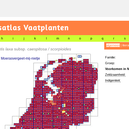
satlas Vaatplanten
h
i
j
k
l
m
n
o
p
q
r
s
algemeen
|
liter
tis laxa
subsp.
caespitosa / scorpioides
Familie:
 Moerasvergeet-mij-nietje
Groep:
Voorkomen in N
Zeldzaamheid:
Indigeniteit: