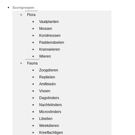
Soortgroepen
Flora
Vaatplanten
Mossen
Korstmossen
Paddenstoelen
Kranswieren
Wieren
Fauna
Zoogdieren
Reptielen
Amfibieën
Vissen
Dagvlinders
Nachtvlinders
Microvlinders
Libellen
Weekdieren
Kreeftachtigen