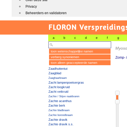
Over deze site
Privacy
Beheerders en validatoren
FLORON Verspreiding
a
b
c
d
e
f
g
Myoso
toon wetenschappelijke namen
verberg synoniemen
Zomp- /
toon alleen geaccepteerde namen
Zaadhuttentut
Zaagblad
Zaaghaarbraam
Zacht lampenpoetsergras
Zacht loogkruid
Zacht vetkruid
Zachte / Stijve naaldvaren
Zachte acanthus
Zachte berk
Zachte bladbraam
Zachte borstelbraam
Zachte dravik
Zachte dravik s.s.