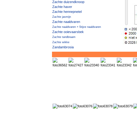
Zachte duizendknoop
Zachte haver
Zachte hennepnetel
Zachte jasmijn
Zachte naaldvaren
Zachte naaldvaren × Stijve naaldvaren
Zachte ooievaarsbek
Zachte tandbraam
Zachte wikke
Zandambrosia
Zandanjer
Zandbankwilg
Zandblauwtje
Zandbloem
Zanddoddegras
Zandhaagbraam
Zandhaver
Zandhoornbloem
Zandlangbaardgras
Zandpaardenbloem
Zandraket
Zandstruisgras
Zandteunisbloem
Zandvarkensgras
Zandviooltje
Zandweegbree
Zandwolfsmelk
Zandzeekraal