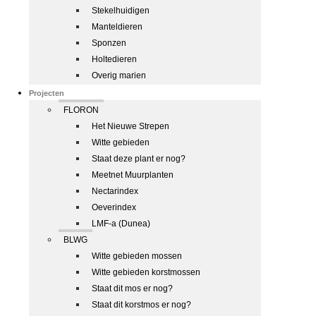
Stekelhuidigen
Manteldieren
Sponzen
Holtedieren
Overig marien
Projecten
FLORON
Het Nieuwe Strepen
Witte gebieden
Staat deze plant er nog?
Meetnet Muurplanten
Nectarindex
Oeverindex
LMF-a (Dunea)
BLWG
Witte gebieden mossen
Witte gebieden korstmossen
Staat dit mos er nog?
Staat dit korstmos er nog?