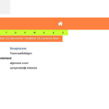
t
u
v
w
x
y
z
atuur (1)
|
taxonomie
|
feedback (0)
|
trend en bloei
Boraginaceae
Tweezaadlobbigen
ederland
algemene soort
oorspronkelijk inheems